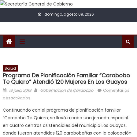
Skip to content
domingo, agosto 09, 2026
Salud
Programa De Planificación Familiar “Carabobo
Te Quiero” Atendió 120 Mujeres En Los Guayos
Posted on
Author
18 julio, 2019
Gobernación de Carabobo
Comentarios
en Programa de planificación familiar “Carabobo Te
desactivados
Quiero” atendió 120 mujeres en Los Guayos
Continuando con el programa de planificación familiar
“Carabobo Te Quiero, se llevó a cabo una jornada especial
en cuatro centros asistenciales del municipio Los Guayos,
donde fueron atendidas 120 carabobeñas con la colocación