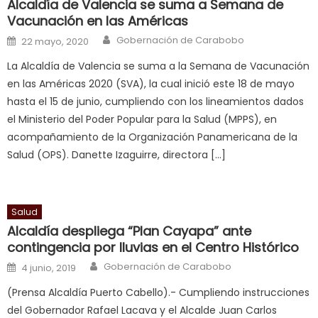
भ
Alcaldía de Valencia se suma a Semana de
क
Vacunación en las Américas
च
Author
Posted on
Gobernación de Carabobo
22 mayo, 2020
त
La Alcaldía de Valencia se suma a la Semana de Vacunación
क
en las Américas 2020 (SVA), la cual inició este 18 de mayo
स
hasta el 15 de junio, cumpliendo con los lineamientos dados
लग
el Ministerio del Poder Popular para la Salud (MPPS), en
आपक
acompañamiento de la Organización Panamericana de la
पस
Salud (OPS). Danette Izaguirre, directora […]
द
,
sexy
bbw
Salud
milf
Alcaldía despliega “Plan Cayapa” ante
enjoys
contingencia por lluvias en el Centro Histórico
a
Author
Posted on
long
Gobernación de Carabobo
4 junio, 2019
hard
(Prensa Alcaldía Puerto Cabello).- Cumpliendo instrucciones
fuck
,
del Gobernador Rafael Lacava y el Alcalde Juan Carlos