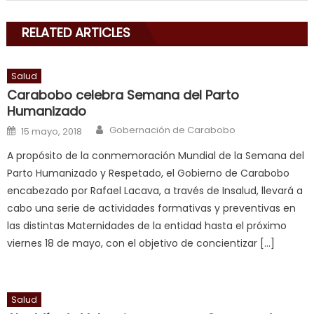
with
RELATED ARTICLES
his
delicious
cum
,
Salud
will
Carabobo celebra Semana del Parto
smith
Humanizado
is
Author
Posted on
Gobernación de Carabobo
15 mayo, 2018
a
A propósito de la conmemoración Mundial de la Semana del
cuckold
,
Parto Humanizado y Respetado, el Gobierno de Carabobo
nice
encabezado por Rafael Lacava, a través de Insalud, llevará a
milf
cabo una serie de actividades formativas y preventivas en
in
las distintas Maternidades de la entidad hasta el próximo
squirting
,
viernes 18 de mayo, con el objetivo de concientizar […]
आपक
न
ह
भ
Salud