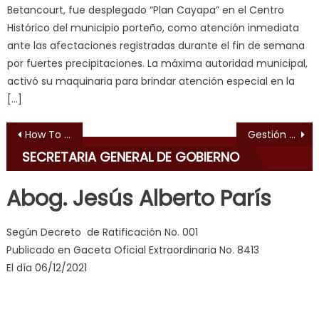
सच
Betancourt, fue desplegado “Plan Cayapa” en el Centro
ह
Histórico del municipio porteño, como atención inmediata
स
ante las afectaciones registradas durante el fin de semana
क
por fuertes precipitaciones. La máxima autoridad municipal,
ल
activó su maquinaria para brindar atención especial en la
म
[…]
य
भ
Navegación de entradas
How To Meet With Asian Women
Gestión de Lacava favoreció a abuelos porteños con jornada de atención integral
ह
,
SECRETARIA GENERAL DE GOBIERNO
indian
dancer
Abog. Jesús Alberto París
erotic
milf
,
Según Decreto de Ratificación No. 001
videos
Publicado en Gaceta Oficial Extraordinaria No. 8413
de
El día 06/12/2021
pono
doido
,
sinful