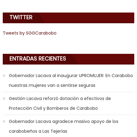
angel
emily
TWITTER
learns
about
joys
Tweets by SGGCarabobo
of
anal
sex
,
ENTRADAS RECIENTES
i
am
Gobernador Lacava al inaugurar UPROMUJER: En Carabobo
in
nuestras mujeres van a sentirse seguras
the
mood
Gestión Lacava reforzó dotación a efectivos de
to
Protección Civil y Bomberos de Carabobo
play
a
Gobernador Lacava agradece masivo apoyo de los
jerk
carabobeños a Las Tejerías
off