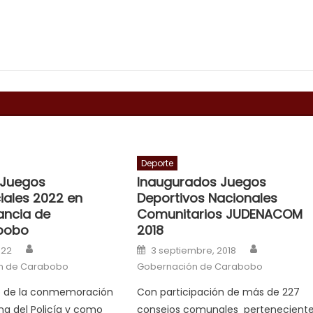
Deporte
n Juegos
Inaugurados Juegos
ciales 2022 en
Deportivos Nacionales
ncia de
Comunitarios JUDENACOM
bobo
2018
Author
Author
n
Posted on
022
3 septiembre, 2018
n de Carabobo
Gobernación de Carabobo
o de la conmemoración
Con participación de más de 227
a del Policía y como
consejos comunales pertenecient