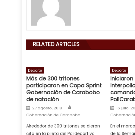
my
mouth
with
his
delicious
cum
,
RELATED ARTICLES
will
smith
is
a
Deporte
Deporte
Más de 300 tritones
Iniciaro
cuckold
,
participaron en Copa Sprint
Interpoli
nice
Gobernación de Carabobo
comanda
milf
de natación
PoliCara
in
Author
Posted on
Posted o
squirting
27 agosto, 2018
,
16 julio, 2
Gobernación de Carabobo
Gobernació
आपक
न
Alrededor de 300 tritones se dieron
En el marc
ह
cita en la pileta del Polideportivo
de la Seman