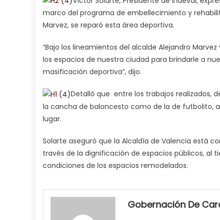
Víctor Solarte, Presidente de Indeval, expre
marco del programa de embellecimiento y rehabilita
Marvez, se reparó esta área deportiva.
“Bajo los lineamientos del alcalde Alejandro Marve
los espacios de nuestra ciudad para brindarle a nu
masificación deportiva”, dijo.
Detalló que entre los trabajos realizados, 
la cancha de baloncesto como de la de futbolito, 
lugar.
Solarte aseguró que la Alcaldía de Valencia está c
través de la dignificación de espacios públicos, al 
condiciones de los espacios remodelados.
my
neighbor
Gobernación De Ca
filled