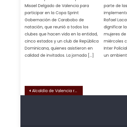
भ
Misael Delgado de Valencia para
parte de las
भ
participar en la Copa Sprint
implementa
क
Gobernación de Carabobo de
Rafael Laca
च
natación, que reunió a todos los
dignificar l
त
clubes que hacen vida en la entidad,
mujeres de 
क
cinco estados y un club de República
miércoles 
स
Dominicana, quienes asistieron en
Inter Polic
लग
calidad de invitados. La jornada […]
un ambient
आपक
पस
द
,
sexy
bbw
Navegación de entrada
Alcaldía de Valencia rehabilitó cancha “Valles de Camoruco
milf
enjoys
a
Kadıköy
deneme
long
Escort
bonusu
hard
Ataşehir
veren