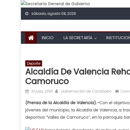
Skip to content
sábado, agosto 08, 2026
INICIO
LA SECRETARÍA
INSTITUCIO
Deporte
Alcaldía De Valencia Reha
Camoruco
Posted on
Author
10 julio, 2019
Gobernación de Carabobo
Come
(Prensa de la Alcaldía de Valencia).-
Con el objetiv
jóvenes del municipio, la Alcaldía de Valencia, a tra
deportiva “Valles de Camoruco”, en la parroquia Sa