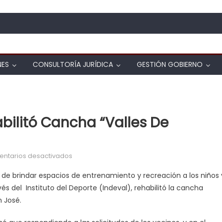
NES
CONSULTORÍA JURÍDICA
GESTIÓN GOBIERNO
bilitó Cancha “Valles De
en Alcaldía de Valencia rehabilitó cancha “V
ntarios desactivados
o de brindar espacios de entrenamiento y recreación a los niños 
vés del Instituto del Deporte (Indeval), rehabilitó la cancha
n José.