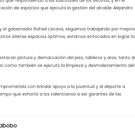
só que respondiendo a las solicitudes de los vecinos, y en el
ción de espacios que ejecuta la gestión del alcalde Alejandro
z y el gobernador Rafael Lacava, seguimos trabajando por mejora
estros atletas espacios óptimos, estamos enfocados en lograr la
destacan pintura y demarcación del piso, tableros y aros, tanto d
así como también se ejecutó la limpieza y desmalezamiento del
omprometida con brindar apoyo a la juventud y al deporte a
tiempo que exhortó a los valencianos a ser garantes de las
rabobo