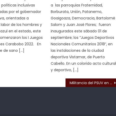
 políticas inclusivas
a las parroquias Fraternidad,
das por el gobernador
Borburata, Unión, Patanemo,
va, orientadas a
Goaigoaza, Democracia, Bartolomé
a labor de los hombres y
Salom y Juan José Flores; fueron
azul en el estado, este
inaugurados este sábado 01 de
comenzaron los I Juegos
septiembre; los “Juegos Deportivos
iales Carabobo 2022. En
Nacionales Comunitarios 2018”, en
e de sano […]
las instalaciones de la ciudad
deportiva Vistamar, de Puerto
Cabello. En un colorido acto cultura
y deportivo, […]
s
Militancia del PSUV en Libertador recibe capacitación mediante diplomado ideológico