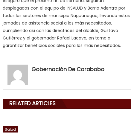
Aseguró que el próximo fin de semana, seguirán
desplegados con el equipo de INSALUD y Barrio Adentro por
todos los sectores de municipio Naguanagua, llevando estas
jornadas de asistencia social a los más necesitados,
cumpliendo así con las directrices del alcalde, Gustavo
Gutiérrez y el gobernador Rafael Lacava, en torno a
garantizar beneficios sociales para los más necesitados.
my
neighbor
Gobernación De Carabobo
filled
my
mouth
with
RELATED ARTICLES
his
delicious
cum
,
will
Salud
smith