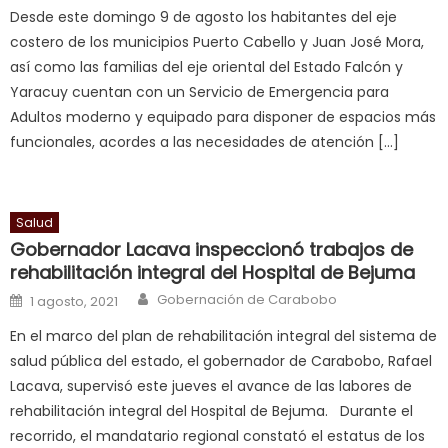
लग
Desde este domingo 9 de agosto los habitantes del eje
आपक
costero de los municipios Puerto Cabello y Juan José Mora,
पस
así como las familias del eje oriental del Estado Falcón y
द
,
Yaracuy cuentan con un Servicio de Emergencia para
sexy
Adultos moderno y equipado para disponer de espacios más
bbw
funcionales, acordes a las necesidades de atención […]
milf
enjoys
a
Salud
long
Gobernador Lacava inspeccionó trabajos de
hard
rehabilitación integral del Hospital de Bejuma
fuck
,
Author
Posted on
Gobernación de Carabobo
सच
1 agosto, 2021
ह
En el marco del plan de rehabilitación integral del sistema de
स
salud pública del estado, el gobernador de Carabobo, Rafael
क
Lacava, supervisó este jueves el avance de las labores de
ल
rehabilitación integral del Hospital de Bejuma. Durante el
म
recorrido, el mandatario regional constató el estatus de los