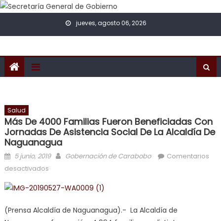
Skip to content
jueves, agosto 06, 2026
Salud
Más De 4000 Familias Fueron Beneficiadas Con
Jornadas De Asistencia Social De La Alcaldía De
Naguanagua
Posted on
Author
5 junio, 2019
Gobernación de Carabobo
Comentarios
en Más de 4000 familias fueron beneficiadas con
desactivados
jornadas de asistencia social de la Alcaldía de
Naguanagua
(Prensa Alcaldía de Naguanagua).-
La Alcaldía de