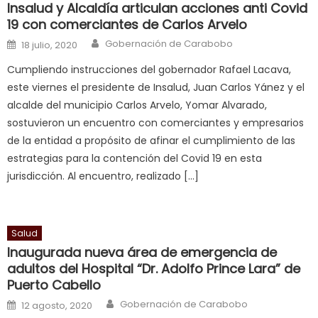
Insalud y Alcaldía articulan acciones anti Covid
is
19 con comerciantes de Carlos Arvelo
a
Author
Posted on
Gobernación de Carabobo
18 julio, 2020
cuckold
,
Cumpliendo instrucciones del gobernador Rafael Lacava,
nice
este viernes el presidente de Insalud, Juan Carlos Yánez y el
milf
alcalde del municipio Carlos Arvelo, Yomar Alvarado,
in
sostuvieron un encuentro con comerciantes y empresarios
squirting
,
de la entidad a propósito de afinar el cumplimiento de las
आपक
estrategias para la contención del Covid 19 en esta
न
jurisdicción. Al encuentro, realizado […]
ह
भ
भ
क
Salud
च
Inaugurada nueva área de emergencia de
त
adultos del Hospital “Dr. Adolfo Prince Lara” de
Puerto Cabello
क
स
Author
Posted on
Gobernación de Carabobo
12 agosto, 2020