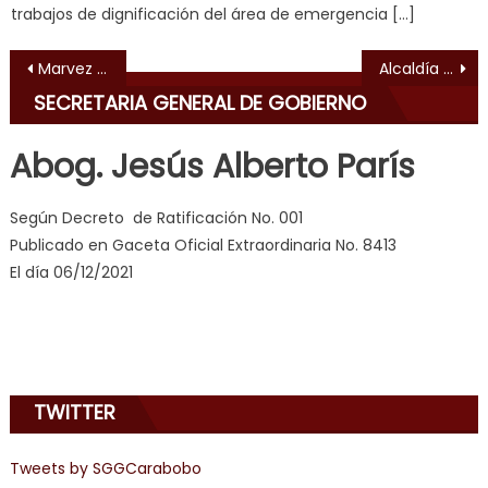
य
trabajos de dignificación del área de emergencia […]
भ
ह
,
Navegación de entradas
Marvez aseguró que mantienen limpieza de caños y monitoreo ante las lluvias
Alcaldía promueve actividades para la preservación de espacios naturales
indian
SECRETARIA GENERAL DE GOBIERNO
dancer
erotic
Abog. Jesús Alberto París
milf
,
videos
Según Decreto de Ratificación No. 001
de
Publicado en Gaceta Oficial Extraordinaria No. 8413
pono
El día 06/12/2021
doido
,
sinful
angel
emily
learns
TWITTER
about
joys
of
Tweets by SGGCarabobo