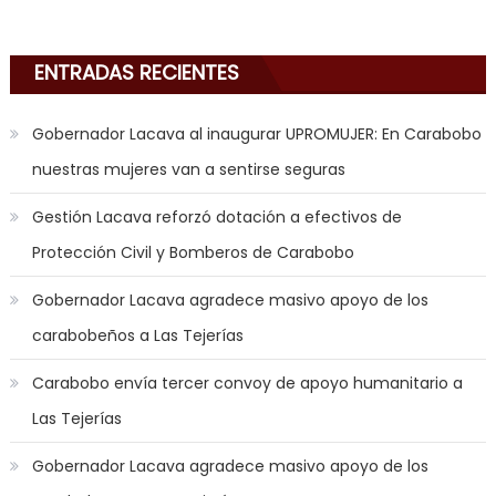
anal
sex
,
i
ENTRADAS RECIENTES
am
in
Gobernador Lacava al inaugurar UPROMUJER: En Carabobo
the
nuestras mujeres van a sentirse seguras
mood
to
Gestión Lacava reforzó dotación a efectivos de
play
Protección Civil y Bomberos de Carabobo
a
jerk
Gobernador Lacava agradece masivo apoyo de los
off
carabobeños a Las Tejerías
game
with
Carabobo envía tercer convoy de apoyo humanitario a
you
Las Tejerías
joi
,
nana
Gobernador Lacava agradece masivo apoyo de los
nakamura