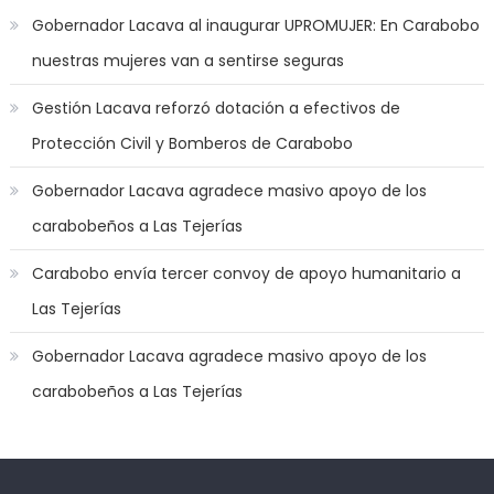
in
Gobernador Lacava al inaugurar UPROMUJER: En Carabobo
the
nuestras mujeres van a sentirse seguras
mood
to
Gestión Lacava reforzó dotación a efectivos de
play
Protección Civil y Bomberos de Carabobo
a
jerk
Gobernador Lacava agradece masivo apoyo de los
off
carabobeños a Las Tejerías
game
with
Carabobo envía tercer convoy de apoyo humanitario a
you
Las Tejerías
joi
,
nana
Gobernador Lacava agradece masivo apoyo de los
nakamura
carabobeños a Las Tejerías
gets
a
bunch
of