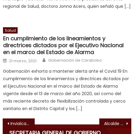
sexy
regional de Salud, doctora Jonna Acero, quien señaló que […]
bbw
milf
enjoys
Salud
a
En cumplimiento de los lineamientos y
long
directrices dictados por el Ejecutivo Nacional
hard
en el marco del Estado de Alarma
fuck
,
Author
Posted on
Gobernación de Carabobo
सच
21 marzo, 2021
ह
Gobernación exhorta a mantener alerta ante el Covid 19 En
स
cumplimiento de los lineamientos y directrices dictados por
क
el Ejecutivo Nacional en el marco del Estado de Alarma
ल
vigente desde el 13 de marzo del año 2020, así como del
म
más reciente decreto de flexibilización controlada y cerco
य
sanitario en el Distrito Capital y los […]
भ
ह
,
Navegación de entradas
Invialca inició Plan de Mantenimiento Vial en Autopista del Sur
Alcalde Gutiérrez inspeccionó rehabilitación del CDI La Cidra en Naguanagua
indian
SECRETARIA GENERAL DE GOBIERNO