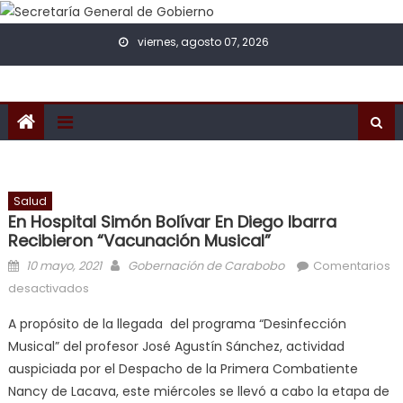
Skip to content
viernes, agosto 07, 2026
Salud
En Hospital Simón Bolívar En Diego Ibarra
Recibieron “Vacunación Musical”
Posted on
Author
10 mayo, 2021
Gobernación de Carabobo
Comentarios
en En Hospital Simón Bolívar en Diego Ibarra
desactivados
recibieron “Vacunación Musical”
A propósito de la llegada del programa “Desinfección
Musical” del profesor José Agustín Sánchez, actividad
auspiciada por el Despacho de la Primera Combatiente
Nancy de Lacava, este miércoles se llevó a cabo la etapa de