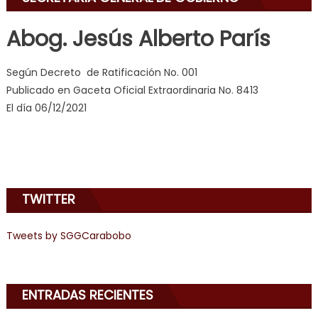
dancer
erotic
Abog. Jesús Alberto París
milf
,
videos
Según Decreto de Ratificación No. 001
de
Publicado en Gaceta Oficial Extraordinaria No. 8413
pono
El día 06/12/2021
doido
,
sinful
angel
emily
learns
TWITTER
about
joys
of
Tweets by SGGCarabobo
anal
sex
,
i
ENTRADAS RECIENTES
am