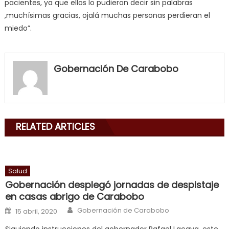
pacientes, ya que ellos lo pudieron decir sin palabras
,muchísimas gracias, ojalá muchas personas perdieran el
miedo”.
my
neighbor
Gobernación De Carabobo
filled
my
mouth
with
RELATED ARTICLES
his
delicious
cum
,
will
Salud
smith
Gobernación desplegó jornadas de despistaje
is
en casas abrigo de Carabobo
a
Author
Posted on
Gobernación de Carabobo
15 abril, 2020
cuckold
,