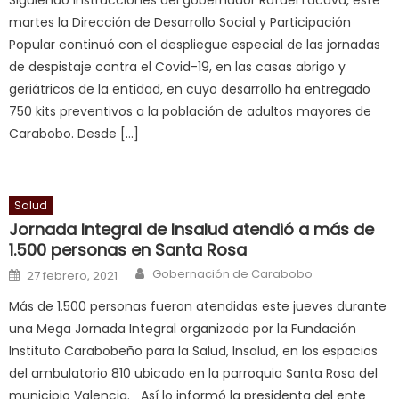
Siguiendo instrucciones del gobernador Rafael Lacava, este
nice
martes la Dirección de Desarrollo Social y Participación
milf
Popular continuó con el despliegue especial de las jornadas
in
de despistaje contra el Covid-19, en las casas abrigo y
squirting
,
geriátricos de la entidad, en cuyo desarrollo ha entregado
आपक
750 kits preventivos a la población de adultos mayores de
न
Carabobo. Desde […]
ह
भ
भ
क
Salud
च
Jornada Integral de Insalud atendió a más de
त
1.500 personas en Santa Rosa
क
Author
Posted on
Gobernación de Carabobo
27 febrero, 2021
स
Más de 1.500 personas fueron atendidas este jueves durante
लग
una Mega Jornada Integral organizada por la Fundación
आपक
Instituto Carabobeño para la Salud, Insalud, en los espacios
पस
del ambulatorio 810 ubicado en la parroquia Santa Rosa del
द
,
municipio Valencia. Así lo informó la presidenta del ente