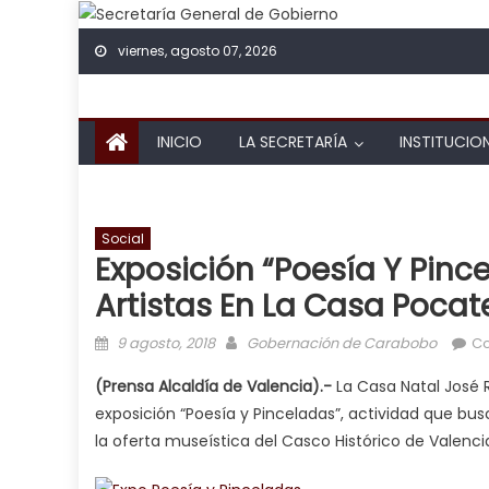
Skip to content
viernes, agosto 07, 2026
INICIO
LA SECRETARÍA
INSTITUCIO
Social
Exposición “Poesía Y Pinc
Artistas En La Casa Pocat
Posted on
Author
9 agosto, 2018
Gobernación de Carabobo
Co
(Prensa Alcaldía de Valencia).-
La Casa Natal José 
exposición “Poesía y Pinceladas”, actividad que busc
la oferta museística del Casco Histórico de Valenci