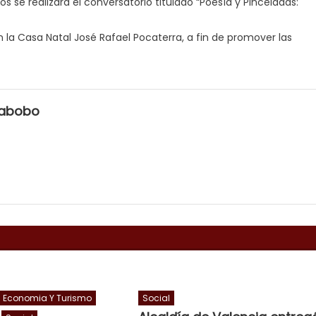
 se realizará el conversatorio titulado “Poesía y Pinceladas:
n la Casa Natal José Rafael Pocaterra, a fin de promover las
rabobo
Economia Y Turismo
Social