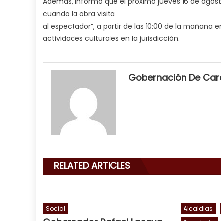
Además, informó que el próximo jueves 16 de agostos
cuando la obra visita
al espectador”, a partir de las 10:00 de la mañana e
actividades culturales en la jurisdicción.
my
neighbor
Gobernación De Ca
filled
my
mouth
with
his
delicious
cum
,
RELATED ARTICLES
will
smith
is
a
Social
Alcaldias