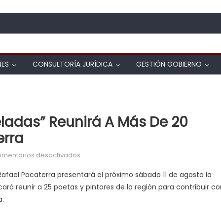
NES
CONSULTORÍA JURÍDICA
GESTIÓN GOBIERNO
eladas” Reunirá A Más De 20
erra
en Exposición “Poesía y Pinceladas” reunirá
mentarios desactivados
Rafael Pocaterra presentará el próximo sábado 11 de agosto la
ará reunir a 25 poetas y pintores de la región para contribuir c
a.