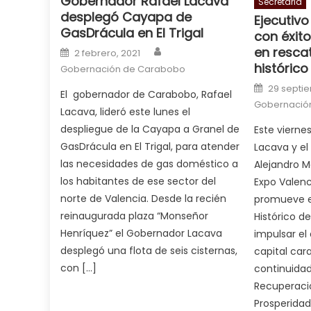
Gobernador Rafael Lacava
cuckold
,
Secretaria
desplegó Cayapa de
nice
Ejecutivo
GasDrácula en El Trigal
milf
con éxito
Author
Posted on
en resca
in
2 febrero, 2021
histórico
squirting
Gobernación de Carabobo
,
Posted o
आपक
29 septie
El gobernador de Carabobo, Rafael
न
Gobernació
Lacava, lideró este lunes el
ह
despliegue de la Cayapa a Granel de
Este vierne
भ
GasDrácula en El Trigal, para atender
Lacava y el
भ
las necesidades de gas doméstico a
Alejandro M
क
los habitantes de ese sector del
Expo Valenc
च
norte de Valencia. Desde la recién
promueve e
त
reinaugurada plaza “Monseñor
Histórico d
क
Henríquez” el Gobernador Lacava
impulsar el
स
desplegó una flota de seis cisternas,
capital ca
लग
con […]
continuida
आपक
Recuperaci
पस
Prosperida