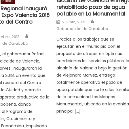
Alcaldía de Valencia entreg
Social
rehabilitado pozo de agua
 Regional inauguró
potable en La Monumental
 Expo Valencia 2018
Author
te del Centro
Posted on
21 junio, 2021
Gobernación de Carabobo
Author
n
mbre, 2018
Gracias a los trabajos que se
n de Carabobo
ejecutan en el municipio con el
propósito de ofrecer en óptimas
s, el gobernador Rafael
condiciones los servicios públicos, l
 alcalde de Valencia,
alcaldía de Valencia bajo la gestión
arvez, inauguraron la
de Alejandro Marvez, entregó
ia 2018, un evento que
totalmente operativo el pozo de
l rescate del Centro
agua potable que surte a las famili
e la Ciudad y permite
de la comunidad Los Mangos
 aparato productivo de la
Monumental, ubicado en la avenid
rabobeña, dando
principal […]
d al Programa de
ón, Crecimiento y
d Económica, impulsado