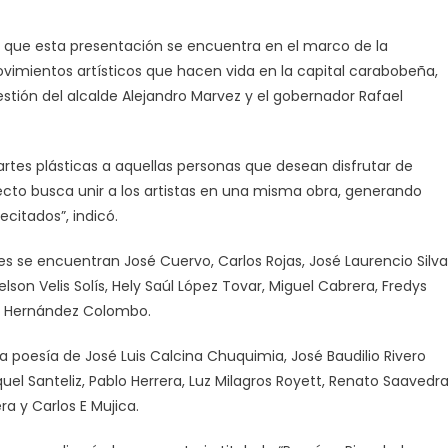
ó que esta presentación se encuentra en el marco de la
ovimientos artísticos que hacen vida en la capital carabobeña,
estión del alcalde Alejandro Marvez y el gobernador Rafael
y artes plásticas a aquellas personas que desean disfrutar de
yecto busca unir a los artistas en una misma obra, generando
ecitados”, indicó.
es se encuentran José Cuervo, Carlos Rojas, José Laurencio Silva
elson Velis Solís, Hely Saúl López Tovar, Miguel Cabrera, Fredys
és Hernández Colombo.
la poesía de José Luis Calcina Chuquimia, José Baudilio Rivero
uel Santeliz, Pablo Herrera, Luz Milagros Royett, Renato Saavedra
a y Carlos E Mujica.