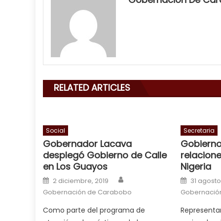
filled
my
mouth
with
his
delicious
cum
,
RELATED ARTICLES
will
smith
is
a
Social
Secretaria
Gobernador Lacava
Gobierno
cuckold
,
desplegó Gobierno de Calle
relacione
nice
en Los Guayos
Nigeria
milf
Author
Posted on
Posted o
in
2 diciembre, 2019
31 agosto
squirting
Gobernación de Carabobo
,
Gobernació
आपक
Como parte del programa de
Representan
न