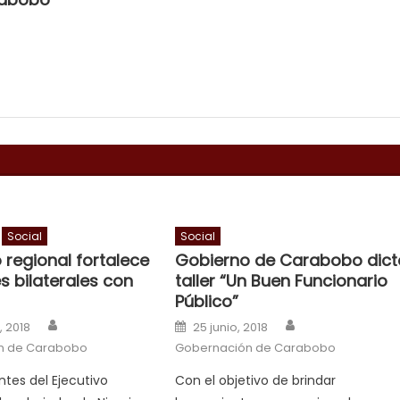
Social
Social
 regional fortalece
Gobierno de Carabobo dict
s bilaterales con
taller “Un Buen Funcionario
Público”
Author
Author
n
Posted on
, 2018
25 junio, 2018
n de Carabobo
Gobernación de Carabobo
tes del Ejecutivo
Con el objetivo de brindar