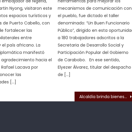
el embajador de Nigeria,
herramientas para mejorar los
in Nyong, visitaron este
mecanismos de comunicación con
ntos espacios turísticos y
el pueblo, fue dictado el taller
s de Puerto Cabello, con
denominado: “Un Buen Funcionario
de fortalecer las
Público”, dirigido en esta oportunid
ilaterales entre
a 180 trabajadores adscritos a la
el país africano. La
Secretaria de Desarrollo Social y
diplomática manifestó
Participación Popular del Gobierno
 agradecimiento hacia el
de Carabobo. En ese sentido,
 Rafael Lacava por
Elyezer Álvarez, titular del despacho
conocer las
de […]
ades […]
s
Alcaldía brinda bienestar y suma de felicidad social a los habitantes