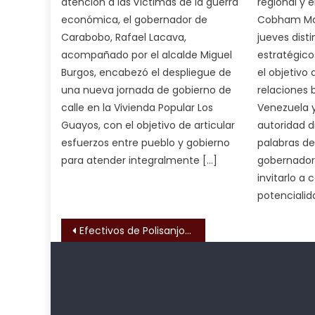
atención a las víctimas de la guerra
regional y 
ह
económica, el gobernador de
Cobham Mart
भ
Carabobo, Rafael Lacava,
jueves disti
भ
acompañado por el alcalde Miguel
estratégico
क
Burgos, encabezó el despliegue de
el objetivo 
च
una nueva jornada de gobierno de
relaciones b
त
calle en la Vivienda Popular Los
Venezuela y 
क
Guayos, con el objetivo de articular
autoridad 
स
esfuerzos entre pueblo y gobierno
palabras de
लग
para atender integralmente […]
gobernador
आपक
invitarlo a 
पस
potencialid
द
,
sexy
Navegación de entrada
Efectivos de Polisanjoaquin recuperaron material estratégico
bbw
milf
enjoys
Kadıköy
deneme
a
Escort
bonusu
long
Ataşehir
veren