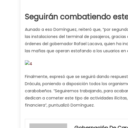
Seguirán combatiendo este
Aunado a eso Domínguez, reiteró que, “por segunda
las instalaciones del terminal de pasajeros, gracia
órdenes del gobernador Rafael Lacava, quien ha in
las mafias que operan estafando a los usuarios en e
Finalmente, expresó que se seguirá dando respuest
Drácula, poniendo a disposición todos los organismo
carabobeños. “Seguiremos trabajando, para acabar 
dedican a cometer este tipo de actividades ilícitas,
financiera”, puntualizó Domínguez.
my
neighbor
Gobernación De Ca