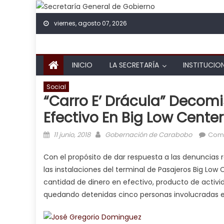
Skip to content
viernes, agosto 07, 2026
INICIO
LA SECRETARÍA
INSTITUCIO
Social
“Carro E’ Drácula” Decomi
Efectivo En Big Low Center
Posted on
Author
11 junio, 2018
Gobernación de Carabobo
Come
Con el propósito de dar respuesta a las denuncias re
las instalaciones del terminal de Pasajeros Big Lo
cantidad de dinero en efectivo, producto de activid
quedando detenidas cinco personas involucradas e