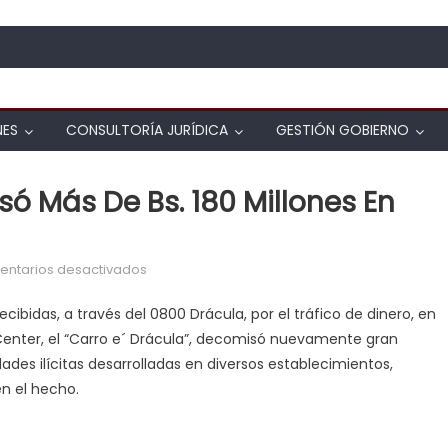
NES
CONSULTORÍA JURÍDICA
GESTIÓN GOBIERNO
só Más De Bs. 180 Millones En
en “Carro e’ Drácula” decomisó más de Bs. 180
ntarios desactivados
cibidas, a través del 0800 Drácula, por el tráfico de dinero, en
w Center, el “Carro e´ Drácula”, decomisó nuevamente gran
ades ilícitas desarrolladas en diversos establecimientos,
n el hecho.