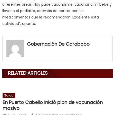
diferentes áreas. Hoy pude vacunarme, vacunar a mi bebé y
llevarlo al pediatra, además de contar con los
medicamentos que le recomendaron. Excelente esta
actividad”, apuntó.
my
neighbor
Gobernación De Carabobo
filled
my
mouth
with
RELATED ARTICLES
his
delicious
cum
,
will
Salud
smith
En Puerto Cabello inició plan de vacunación
is
masivo
a
Author
Posted on