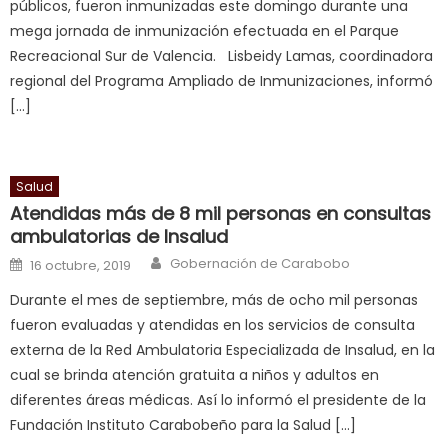
públicos, fueron inmunizadas este domingo durante una
द
,
mega jornada de inmunización efectuada en el Parque
sexy
Recreacional Sur de Valencia. Lisbeidy Lamas, coordinadora
bbw
regional del Programa Ampliado de Inmunizaciones, informó
milf
[…]
enjoys
a
long
Salud
hard
Atendidas más de 8 mil personas en consultas
fuck
,
ambulatorias de Insalud
सच
Author
Posted on
Gobernación de Carabobo
ह
16 octubre, 2019
स
Durante el mes de septiembre, más de ocho mil personas
क
fueron evaluadas y atendidas en los servicios de consulta
ल
externa de la Red Ambulatoria Especializada de Insalud, en la
म
cual se brinda atención gratuita a niños y adultos en
य
diferentes áreas médicas. Así lo informó el presidente de la
भ
Fundación Instituto Carabobeño para la Salud […]
ह
,