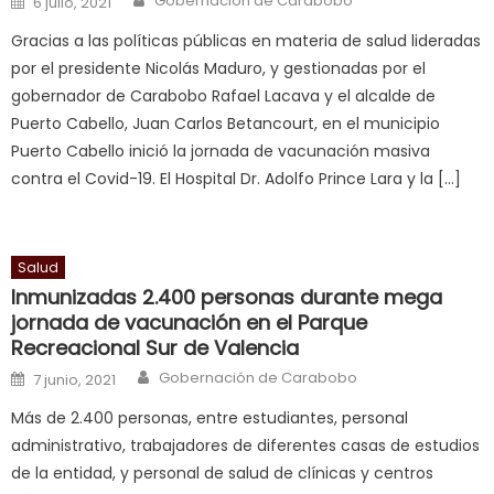
Gobernación de Carabobo
6 julio, 2021
cuckold
,
Gracias a las políticas públicas en materia de salud lideradas
nice
por el presidente Nicolás Maduro, y gestionadas por el
milf
gobernador de Carabobo Rafael Lacava y el alcalde de
in
Puerto Cabello, Juan Carlos Betancourt, en el municipio
squirting
,
Puerto Cabello inició la jornada de vacunación masiva
आपक
contra el Covid-19. El Hospital Dr. Adolfo Prince Lara y la […]
न
ह
भ
भ
Salud
क
Inmunizadas 2.400 personas durante mega
च
jornada de vacunación en el Parque
Recreacional Sur de Valencia
त
क
Author
Posted on
Gobernación de Carabobo
7 junio, 2021
स
Más de 2.400 personas, entre estudiantes, personal
लग
administrativo, trabajadores de diferentes casas de estudios
आपक
de la entidad, y personal de salud de clínicas y centros
पस