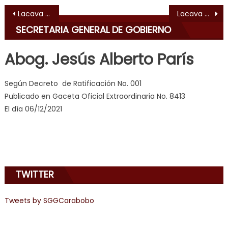
indian
Navegación de entradas
Lacava anuncia acciones para reducir accidentes de tránsito en Carabobo
Lacava entregó certificados de capacitación en DDHH a funcionarios de PoliCarabobo
dancer
SECRETARIA GENERAL DE GOBIERNO
erotic
milf
,
Abog. Jesús Alberto París
videos
de
Según Decreto de Ratificación No. 001
pono
Publicado en Gaceta Oficial Extraordinaria No. 8413
doido
,
El día 06/12/2021
sinful
angel
emily
learns
about
TWITTER
joys
of
anal
Tweets by SGGCarabobo
sex
,
i