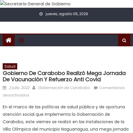
Skip to content
jueves, agosto 06, 2026
Salud
Gobierno De Carabobo Realizó Mega Jornada
De Vacunación Y Refuerzo Anti Covid
Posted on
Author
2 julio, 2022
Gobernación de Carabobo
Comentarios
en Gobierno de Carabobo realizó mega jornada de
desactivados
vacunación y refuerzo anti Covid
En el marco de las políticas de salud pública y de oportuna
atención social que implementa la Gobernación de
Carabobo, este viernes se realizó en las instalaciones de la
Villa Olímpica del municipio Naguanagua, una mega jornada