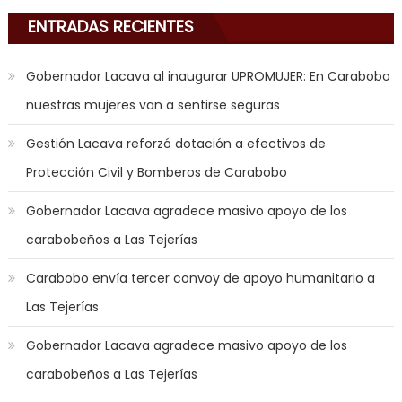
am
ENTRADAS RECIENTES
in
the
Gobernador Lacava al inaugurar UPROMUJER: En Carabobo
mood
nuestras mujeres van a sentirse seguras
to
play
Gestión Lacava reforzó dotación a efectivos de
a
Protección Civil y Bomberos de Carabobo
jerk
off
Gobernador Lacava agradece masivo apoyo de los
game
carabobeños a Las Tejerías
with
you
Carabobo envía tercer convoy de apoyo humanitario a
joi
,
Las Tejerías
nana
nakamura
Gobernador Lacava agradece masivo apoyo de los
gets
carabobeños a Las Tejerías
a
bunch