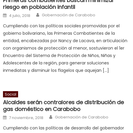
Primeras combatientes buscan minimizar
is
riesgo en población infantil
a
Author
Posted on
Gobernación de Carabobo
4 julio, 2018
cuckold
,
Cumpliendo con las políticas sociales promovidas por el
nice
gobierno bolivariano, las Primeras Combatientes de la
milf
entidad, encabezadas por Nancy de Lacava, en articulación
in
con organismos de protección al menor, sostuvieron el 1er
squirting
,
Encuentro del Sistema de Protección de Niños, Niñas y
आपक
Adolescentes de la región, para generar soluciones
न
inmediatas y disminuir los flagelos que aquejan […]
ह
भ
भ
क
Social
च
Alcaldes serán contralores de distribución de
त
gas doméstico en Carabobo
क
Author
Posted on
Gobernación de Carabobo
7 noviembre, 2018
स
Cumpliendo con las políticas de desarrollo del gobernador
लग