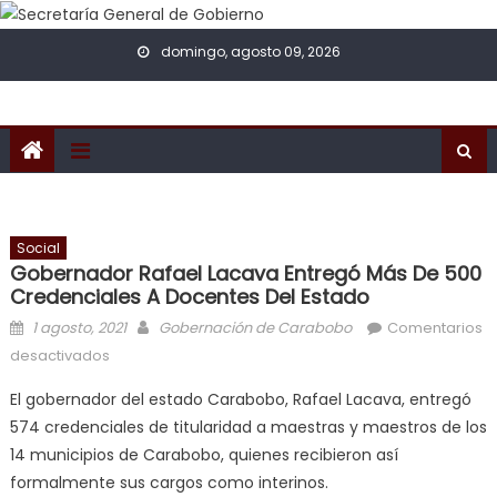
Skip to content
domingo, agosto 09, 2026
Social
Gobernador Rafael Lacava Entregó Más De 500
Credenciales A Docentes Del Estado
Posted on
Author
1 agosto, 2021
Gobernación de Carabobo
Comentarios
en Gobernador Rafael Lacava entregó más de 500
desactivados
credenciales a docentes del estado
El gobernador del estado Carabobo, Rafael Lacava, entregó
574 credenciales de titularidad a maestras y maestros de los
14 municipios de Carabobo, quienes recibieron así
formalmente sus cargos como interinos.