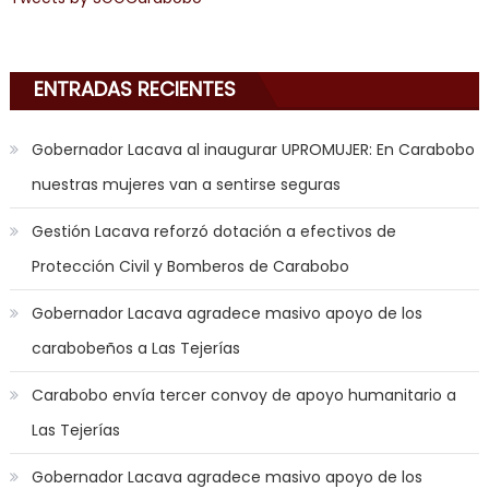
sex
,
i
am
ENTRADAS RECIENTES
in
the
Gobernador Lacava al inaugurar UPROMUJER: En Carabobo
mood
nuestras mujeres van a sentirse seguras
to
play
Gestión Lacava reforzó dotación a efectivos de
a
Protección Civil y Bomberos de Carabobo
jerk
off
Gobernador Lacava agradece masivo apoyo de los
game
carabobeños a Las Tejerías
with
you
Carabobo envía tercer convoy de apoyo humanitario a
joi
,
Las Tejerías
nana
nakamura
Gobernador Lacava agradece masivo apoyo de los
gets