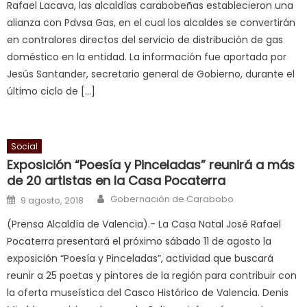
Rafael Lacava, las alcaldías carabobeñas establecieron una
आपक
alianza con Pdvsa Gas, en el cual los alcaldes se convertirán
पस
en contralores directos del servicio de distribución de gas
द
,
doméstico en la entidad. La información fue aportada por
sexy
Jesús Santander, secretario general de Gobierno, durante el
bbw
último ciclo de […]
milf
enjoys
a
Social
long
Exposición “Poesía y Pinceladas” reunirá a más
hard
de 20 artistas en la Casa Pocaterra
fuck
,
Author
Posted on
सच
Gobernación de Carabobo
9 agosto, 2018
ह
(Prensa Alcaldía de Valencia).- La Casa Natal José Rafael
स
Pocaterra presentará el próximo sábado 11 de agosto la
क
exposición “Poesía y Pinceladas”, actividad que buscará
ल
reunir a 25 poetas y pintores de la región para contribuir con
म
la oferta museística del Casco Histórico de Valencia. Denis
य