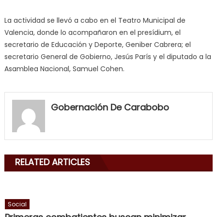
La actividad se llevó a cabo en el Teatro Municipal de
Valencia, donde lo acompañaron en el presídium, el
secretario de Educación y Deporte, Geniber Cabrera; el
secretario General de Gobierno, Jesús París y el diputado a la
Asamblea Nacional, Samuel Cohen.
my
neighbor
Gobernación De Carabobo
filled
my
mouth
with
RELATED ARTICLES
his
delicious
cum
,
will
Social
smith