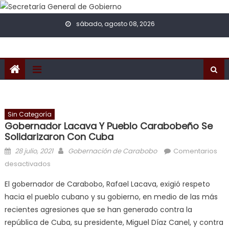
Skip to content
sábado, agosto 08, 2026
Sin Categoría
Gobernador Lacava Y Pueblo Carabobeño Se
Solidarizaron Con Cuba
Posted on
Author
28 julio, 2021
Gobernación de Carabobo
Comentarios
en Gobernador Lacava y pueblo carabobeño se
desactivados
solidarizaron con Cuba
El gobernador de Carabobo, Rafael Lacava, exigió respeto
hacia el pueblo cubano y su gobierno, en medio de las más
recientes agresiones que se han generado contra la
república de Cuba, su presidente, Miguel Díaz Canel, y contra