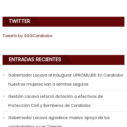
emily
learns
TWITTER
about
joys
of
Tweets by SGGCarabobo
anal
sex
,
i
ENTRADAS RECIENTES
am
in
Gobernador Lacava al inaugurar UPROMUJER: En Carabobo
the
nuestras mujeres van a sentirse seguras
mood
to
Gestión Lacava reforzó dotación a efectivos de
play
Protección Civil y Bomberos de Carabobo
a
jerk
Gobernador Lacava agradece masivo apoyo de los
off
carabobeños a Las Tejerías