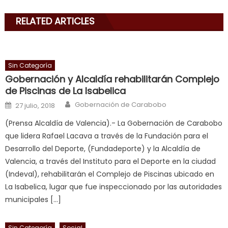
with
RELATED ARTICLES
his
delicious
cum
,
will
Sin Categoría
smith
Gobernación y Alcaldía rehabilitarán Complejo
is
de Piscinas de La Isabelica
a
Author
Posted on
Gobernación de Carabobo
27 julio, 2018
cuckold
,
(Prensa Alcaldía de Valencia).- La Gobernación de Carabobo
nice
que lidera Rafael Lacava a través de la Fundación para el
milf
Desarrollo del Deporte, (Fundadeporte) y la Alcaldía de
in
Valencia, a través del Instituto para el Deporte en la ciudad
squirting
,
(Indeval), rehabilitarán el Complejo de Piscinas ubicado en
आपक
La Isabelica, lugar que fue inspeccionado por las autoridades
न
municipales […]
ह
भ
भ
Sin Categoría
Social