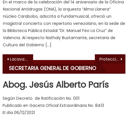
En el marco de la celebración del 14 aniversario de la Oficina
ह
Nacional Antidrogas (ONA), la orquesta “Alma Llanera”
स
núcleo Carabobo, adscrita a Fundamusical, ofreció un
क
magistral concierto con repertorio venezolano, en la sede de
ल
la Biblioteca Pública Estadal “Dr. Manuel Feo La Cruz” de
म
Valencia. Al respecto Nathaly Bustamante, secretaria de
य
Cultura del Gobierno […]
भ
ह
,
Navegación de entradas
Lacava: Mantengamos vivo el sueño de Bolívar
Protección Civil y Bomberos se mantienen alerta ante las lluvias en Carabobo
indian
SECRETARIA GENERAL DE GOBIERNO
dancer
erotic
Abog. Jesús Alberto París
milf
,
videos
Según Decreto de Ratificación No. 001
de
Publicado en Gaceta Oficial Extraordinaria No. 8413
pono
El día 06/12/2021
doido
,
sinful
angel