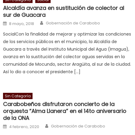
क
Alcaldía avanza en sustitución de colector al
च
sur de Guacara
त
Author
Posted on
Gobernación de Carabobo
8 mayo, 2018
क
SocialCon la finalidad de mejorar y optimizar las condiciones
स
de los servicios públicos en el municipio, la Alcaldía de
लग
Guacara a través del Instituto Municipal del Agua (Imagua),
आपक
avanza en la sustitución del colector aguas servidas en la
पस
comunidad de Mocundo, sector Aragüita, al sur de la ciudad.
द
,
Así lo dio a conocer el presidente […]
sexy
bbw
milf
Sin Categoría
enjoys
Carabobeños disfrutaron concierto de la
a
orquesta “Alma Llanera” en el 14to aniversario
long
de la ONA
hard
Author
Posted on
Gobernación de Carabobo
fuck
,
4 febrero, 2020
सच