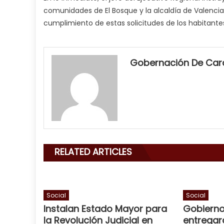
comunidades de El Bosque y la alcaldía de Valencia,
cumplimiento de estas solicitudes de los habitantes
my
neighbor
Gobernación De Ca
filled
my
mouth
with
his
delicious
cum
,
RELATED ARTICLES
will
smith
is
a
Social
Social
Instalan Estado Mayor para
Gobierno
cuckold
,
la Revolución Judicial en
entregar
nice