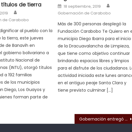
títulos de tierra
Author
Posted on
18 septiembre, 2019
Author
n
 2019
Gobernación de Carabobo
n de Carabobo
Más de 300 personas desplegó la
ignificar al pueblo con la
Fundación Carabobo Te Quiero en e
la tierra, este jueves
municipio Diego Ibarra para el inicio
de de Banavih en
de la Dracuavalancha de Limpieza,
l gobierno bolivariano a
que tiene como objetivo continuar
nstituto Nacional de
brindando espacios libres y limpios
nas (INTU), otorgó títulos
para el disfrute de los ciudadanos. 
d a 192 familias
actividad iniciada este lunes arranc
s de los municipios
en el antiguo peaje Santa Clara y
an Diego, Los Guayos y
tiene previsto culminar […]
uienes forman parte de
s
Gobernación entregó reconocimientos a personal del Centro Quirúrgico Carabobo 200 en La Isabelica