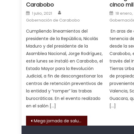
Carabobo
cinco mil 
milf
Author
Posted on
Posted o
in
1 julio, 2021
18 enero,
squirting
Gobernación de Carabobo
,
Gobernació
आपक
Cumpliendo lineamientos del
En aras de d
न
presidente de la República, Nicolás
tenencia de 
ह
Maduro y del presidente de la
desde la se
भ
Asamblea Nacional, Jorge Rodríguez,
Carabobo, e
भ
este lunes se instaló en Carabobo, el
través del I
क
Estado Mayor para la Revolución
Tierras Urba
च
Judicial, a fin de descongestionar los
de propieda
त
centros de retención preventivos de
proveniente
क
la entidad y “romper” las trabas
Valencia, S
स
burocráticas. En el evento realizado
Guacara, q
लग
en el salón […]
[…]
आपक
पस
Navegación de entrada
Mega jornada de salud atendió a más de 1500 habitantes de La Isabelica
द
,
sexy