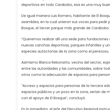
deportivos en todo Carabobo, esa es una muy buena 
De igual manera Luis Romero, habitante de El Bosqu
asamblea, en la cual unieron sus voces para pedir 
Bosque, el tercer parque más grande de Carabobo.
“Queremos realizar allí una sede para fundaciones
nuevas canchas deportivas, parques infantiles y una
especies autóctonas de la zona como el perezoso, la
Asimismo Blanca Rebonatto, vecina del sector, exp
entre las autoridades y las comunidades, sobre to
otros como la adecuación de espacios para persona
“Acceso y espacios para personas de la tercera eda
espacios públicos y un pozo en la zona, serían de
con el apoyo de El Bosque”, concluyó.
En lo inmediato, el jefe del Ejecutivo Regional instr