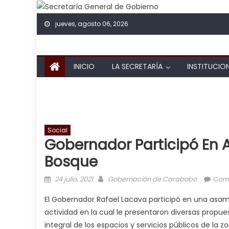
Skip to content
jueves, agosto 06, 2026
INICIO
LA SECRETARÍA
INSTITUCIO
Social
Gobernador Participó En 
Bosque
Posted on
Author
24 julio, 2021
Gobernación de Carabobo
Come
El Gobernador Rafael Lacava participó en una asamb
actividad en la cual le presentaron diversas propu
integral de los espacios y servicios públicos de la zo