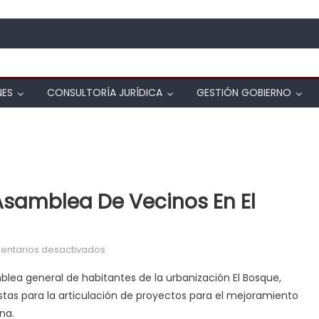
NES
CONSULTORÍA JURÍDICA
GESTIÓN GOBIERNO
Asamblea De Vecinos En El
en Gobernador participó en Asamblea de Vec
ntarios desactivados
lea general de habitantes de la urbanización El Bosque,
estas para la articulación de proyectos para el mejoramiento
na.