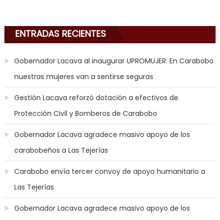
anal
sex
,
i
ENTRADAS RECIENTES
am
in
Gobernador Lacava al inaugurar UPROMUJER: En Carabobo
the
nuestras mujeres van a sentirse seguras
mood
to
Gestión Lacava reforzó dotación a efectivos de
play
Protección Civil y Bomberos de Carabobo
a
jerk
Gobernador Lacava agradece masivo apoyo de los
off
carabobeños a Las Tejerías
game
with
Carabobo envía tercer convoy de apoyo humanitario a
you
Las Tejerías
joi
,
nana
Gobernador Lacava agradece masivo apoyo de los
nakamura