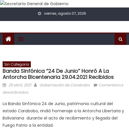
Skip to content
viernes, agosto 07, 2026
Sin Categoría
Banda Sinfónica “24 De Junio” Honró A La
Antorcha Bicentenaria 29.04.2021 Recibidos
Posted on
Author
29 abril, 2021
Gobernación de Carabobo
Comentarios
en Banda Sinfónica “24 de Junio” honró a la Antorcha
desactivados
Bicentenaria 29.04.2021 Recibidos
La Banda Sinfónica 24 de Junio, patrimonio cultural del
estado Carabobo, rindió homenaje a la Antorcha Libertaria y
Bolivariana durante el acto de recibimiento y llegada del
Fuego Patrio a la entidad.