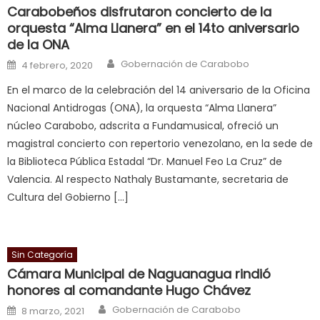
smith
Carabobeños disfrutaron concierto de la
is
orquesta “Alma Llanera” en el 14to aniversario
a
de la ONA
cuckold
,
Author
Posted on
Gobernación de Carabobo
4 febrero, 2020
nice
En el marco de la celebración del 14 aniversario de la Oficina
milf
Nacional Antidrogas (ONA), la orquesta “Alma Llanera”
in
núcleo Carabobo, adscrita a Fundamusical, ofreció un
squirting
,
magistral concierto con repertorio venezolano, en la sede de
आपक
la Biblioteca Pública Estadal “Dr. Manuel Feo La Cruz” de
न
Valencia. Al respecto Nathaly Bustamante, secretaria de
ह
Cultura del Gobierno […]
भ
भ
क
च
Sin Categoría
त
Cámara Municipal de Naguanagua rindió
honores al comandante Hugo Chávez
क
स
Author
Posted on
Gobernación de Carabobo
8 marzo, 2021