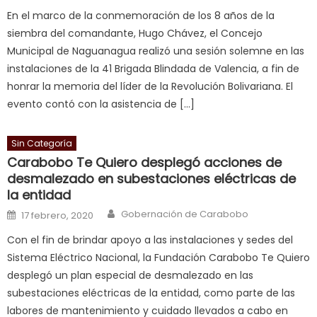
लग
En el marco de la conmemoración de los 8 años de la
आपक
siembra del comandante, Hugo Chávez, el Concejo
पस
Municipal de Naguanagua realizó una sesión solemne en las
द
,
instalaciones de la 41 Brigada Blindada de Valencia, a fin de
sexy
honrar la memoria del líder de la Revolución Bolivariana. El
bbw
evento contó con la asistencia de […]
milf
enjoys
Sin Categoría
a
Carabobo Te Quiero desplegó acciones de
long
desmalezado en subestaciones eléctricas de
hard
la entidad
fuck
,
Author
Posted on
Gobernación de Carabobo
17 febrero, 2020
सच
ह
Con el fin de brindar apoyo a las instalaciones y sedes del
स
Sistema Eléctrico Nacional, la Fundación Carabobo Te Quiero
क
desplegó un plan especial de desmalezado en las
ल
subestaciones eléctricas de la entidad, como parte de las
म
labores de mantenimiento y cuidado llevados a cabo en