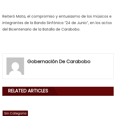
Reiteró Mata, el compromiso y entusiasmo de los músicos e
integrantes de la Banda Sinfónica “24 de Junio”, en los actos
del Bicentenario de la Batalla de Carabobo.
my
neighbor
Gobernación De Carabobo
filled
my
mouth
with
RELATED ARTICLES
his
delicious
cum
,
will
Sin Categoría