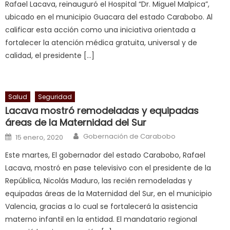
Rafael Lacava, reinauguró el Hospital “Dr. Miguel Malpica”,
in
ubicado en el municipio Guacara del estado Carabobo. Al
squirting
,
calificar esta acción como una iniciativa orientada a
आपक
fortalecer la atención médica gratuita, universal y de
न
calidad, el presidente […]
ह
भ
भ
क
Salud
Seguridad
च
Lacava mostró remodeladas y equipadas
त
áreas de la Maternidad del Sur
क
Author
Posted on
Gobernación de Carabobo
15 enero, 2020
स
Este martes, El gobernador del estado Carabobo, Rafael
लग
Lacava, mostró en pase televisivo con el presidente de la
आपक
República, Nicolás Maduro, las recién remodeladas y
पस
equipadas áreas de la Maternidad del Sur, en el municipio
द
,
Valencia, gracias a lo cual se fortalecerá la asistencia
sexy
materno infantil en la entidad. El mandatario regional
bbw