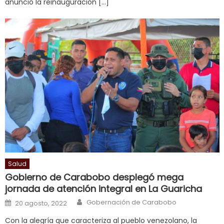
anunció la reinauguración […]
milf
enjoys
a
long
hard
fuck
,
सच
ह
स
क
ल
म
य
Salud
भ
Gobierno de Carabobo desplegó mega
ह
,
jornada de atención integral en La Guaricha
indian
Author
Posted on
Gobernación de Carabobo
20 agosto, 2022
dancer
erotic
Con la alegría que caracteriza al pueblo venezolano, la