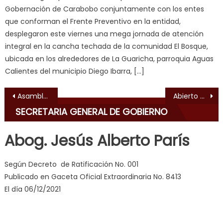
milf
,
Gobernación de Carabobo conjuntamente con los entes
videos
que conforman el Frente Preventivo en la entidad,
de
desplegaron este viernes una mega jornada de atención
pono
integral en la cancha techada de la comunidad El Bosque,
doido
,
ubicada en los alrededores de La Guaricha, parroquia Aguas
sinful
Calientes del municipio Diego Ibarra, […]
angel
Navegación de entradas
emily
Asamblea comunal verifica avances en plan de gasificación directa a sectores de La Isabelica
Abierto proceso de inscripción del convenio de estudio Alcaldía de Naguanagua – UNA
learns
SECRETARIA GENERAL DE GOBIERNO
about
joys
Abog. Jesús Alberto París
of
anal
Según Decreto de Ratificación No. 001
sex
,
Publicado en Gaceta Oficial Extraordinaria No. 8413
i
El día 06/12/2021
am
in
the