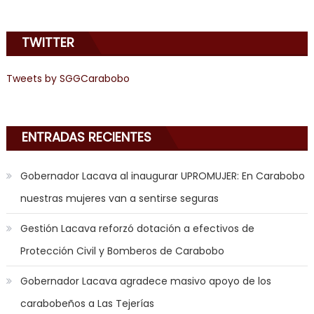
mood
to
TWITTER
play
a
Tweets by SGGCarabobo
jerk
off
game
with
ENTRADAS RECIENTES
you
joi
,
Gobernador Lacava al inaugurar UPROMUJER: En Carabobo
nana
nuestras mujeres van a sentirse seguras
nakamura
gets
Gestión Lacava reforzó dotación a efectivos de
a
Protección Civil y Bomberos de Carabobo
bunch
of
Gobernador Lacava agradece masivo apoyo de los
dicks
carabobeños a Las Tejerías
to