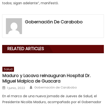
todos; sigan adelante”, manifestó.
my
neighbor
Gobernación De Carabobo
filled
my
mouth
with
RELATED ARTICLES
his
delicious
cum
,
will
Salud
smith
Maduro y Lacava reinauguran Hospital Dr.
is
Miguel Malpica de Guacara
a
Author
Posted on
Gobernación de Carabobo
1 junio, 2022
cuckold
,
En el marco de una nueva jornada de Jueves de Salud, el
nice
Presidente Nicolás Maduro, acompañado por el Gobernador
milf