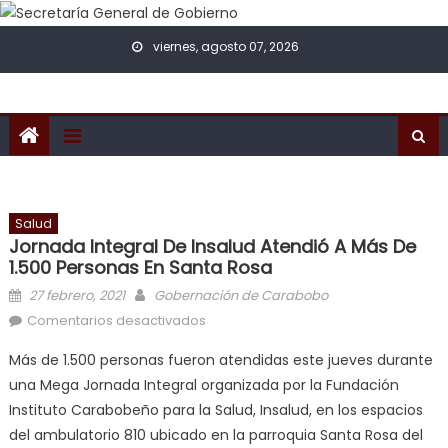
Skip to content
viernes, agosto 07, 2026
Salud
Jornada Integral De Insalud Atendió A Más De
1.500 Personas En Santa Rosa
Posted on
Author
27 febrero, 2021
Gobernación de Carabobo
en Jornada Integral de Insalud
Comentarios desactivados
atendió a más de 1.500 personas en
Más de 1.500 personas fueron atendidas este jueves durante
Santa Rosa
una Mega Jornada Integral organizada por la Fundación
Instituto Carabobeño para la Salud, Insalud, en los espacios
del ambulatorio 810 ubicado en la parroquia Santa Rosa del