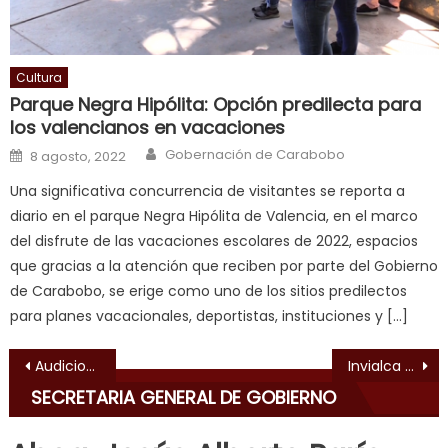
ल
म
य
Cultura
भ
Parque Negra Hipólita: Opción predilecta para
ह
,
los valencianos en vacaciones
indian
Author
Posted on
Gobernación de Carabobo
8 agosto, 2022
dancer
erotic
Una significativa concurrencia de visitantes se reporta a
milf
,
diario en el parque Negra Hipólita de Valencia, en el marco
videos
del disfrute de las vacaciones escolares de 2022, espacios
de
que gracias a la atención que reciben por parte del Gobierno
pono
de Carabobo, se erige como uno de los sitios predilectos
doido
,
para planes vacacionales, deportistas, instituciones y […]
sinful
Navegación de entradas
angel
Audiciones municipales para “Talento de Corazón Juvenil” serán el 1ero de Marzo
Invialca brindó 650 servicios viales durante asueto de Carnaval 2020
emily
SECRETARIA GENERAL DE GOBIERNO
learns
about