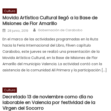
cum
,
will
Cultura
smith
Movida Artística Cultural llegó a la Base de
is
Misiones de Flor Amarillo
a
Author
Posted on
Gobernación de Carabobo
28 junio, 2019
cuckold
,
En el marco de las actividades programadas en la Ruta
nice
hacia la Feria Internacional del Libro, Filven capítulo
milf
Carabobo, este jueves se realizó una presentación de la
in
Movida Artística Cultural, en la Base de Misiones de Flor
squirting
,
Amarillo del municipio Valencia. La actividad contó con la
आपक
asistencia de la comunidad Alí Primera y la participación […]
न
ह
भ
भ
Cultura
क
Decretado 13 de noviembre como día no
च
laborable en Valencia por festividad de la
Virgen del Socorro
त