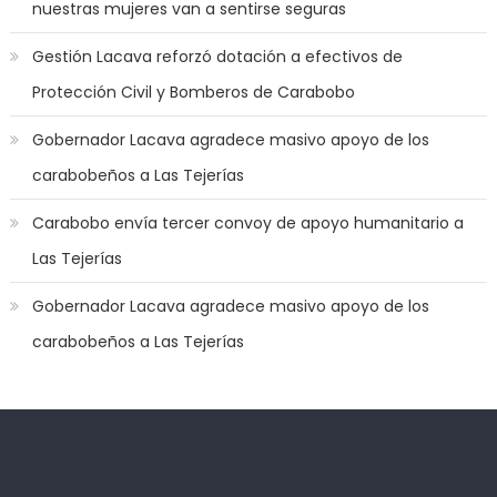
nuestras mujeres van a sentirse seguras
nana
nakamura
Gestión Lacava reforzó dotación a efectivos de
gets
Protección Civil y Bomberos de Carabobo
a
bunch
Gobernador Lacava agradece masivo apoyo de los
of
carabobeños a Las Tejerías
dicks
to
Carabobo envía tercer convoy de apoyo humanitario a
satisfy
Las Tejerías
her
needs
,
Gobernador Lacava agradece masivo apoyo de los
throat
carabobeños a Las Tejerías
gagging
whores
make
perfect
team
Kadıköy
deneme
mates
,
Escort
bonusu