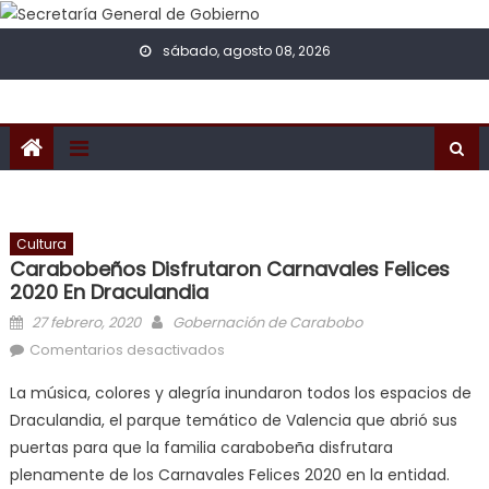
Skip to content
sábado, agosto 08, 2026
Cultura
Carabobeños Disfrutaron Carnavales Felices
2020 En Draculandia
Posted on
Author
27 febrero, 2020
Gobernación de Carabobo
en Carabobeños disfrutaron
Comentarios desactivados
Carnavales Felices 2020 en
La música, colores y alegría inundaron todos los espacios de
Draculandia
Draculandia, el parque temático de Valencia que abrió sus
puertas para que la familia carabobeña disfrutara
plenamente de los Carnavales Felices 2020 en la entidad.