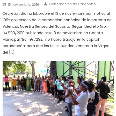
क
Author
Posted on
Gobernación de Carabobo
15 noviembre, 2019
स
Decretan día no laborable el 13 de noviembre por motivo al
लग
109° aniversario de la coronación canónica de la patrona de
आपक
Valencia, Nuestra Señora del Socorro. Según decreto Nro.
पस
DA/190/2019 publicado este 8 de noviembre en Gaceta
द
,
Municipal Nro. 19/7292, no habrá trabajo en la capital
sexy
carabobeña, para que los fieles puedan venerar a la Virgen
bbw
del […]
milf
enjoys
a
long
hard
fuck
,
सच
ह
स
क