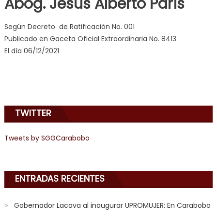
Abog. Jesús Alberto París
joys
of
Según Decreto de Ratificación No. 001
anal
Publicado en Gaceta Oficial Extraordinaria No. 8413
sex
,
El día 06/12/2021
i
am
in
the
mood
TWITTER
to
play
Tweets by SGGCarabobo
a
jerk
off
game
ENTRADAS RECIENTES
with
you
Gobernador Lacava al inaugurar UPROMUJER: En Carabobo
joi
,