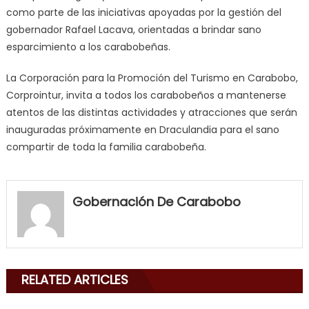
como parte de las iniciativas apoyadas por la gestión del
gobernador Rafael Lacava, orientadas a brindar sano
esparcimiento a los carabobeñas.
La Corporación para la Promoción del Turismo en Carabobo,
Corprointur, invita a todos los carabobeños a mantenerse
atentos de las distintas actividades y atracciones que serán
inauguradas próximamente en Draculandia para el sano
compartir de toda la familia carabobeña.
my
neighbor
Gobernación De Carabobo
filled
my
mouth
with
RELATED ARTICLES
his
delicious