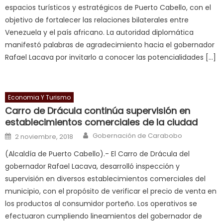
espacios turísticos y estratégicos de Puerto Cabello, con el
milf
objetivo de fortalecer las relaciones bilaterales entre
in
Venezuela y el país africano. La autoridad diplomática
squirting
,
manifestó palabras de agradecimiento hacia el gobernador
आपक
Rafael Lacava por invitarlo a conocer las potencialidades […]
न
ह
भ
भ
Economia Y Turismo
क
Carro de Drácula continúa supervisión en
च
establecimientos comerciales de la ciudad
त
Author
Posted on
Gobernación de Carabobo
2 noviembre, 2018
क
(Alcaldía de Puerto Cabello).- El Carro de Drácula del
स
gobernador Rafael Lacava, desarrolló inspección y
लग
supervisión en diversos establecimientos comerciales del
आपक
municipio, con el propósito de verificar el precio de venta en
पस
los productos al consumidor porteño. Los operativos se
द
,
efectuaron cumpliendo lineamientos del gobernador de
sexy