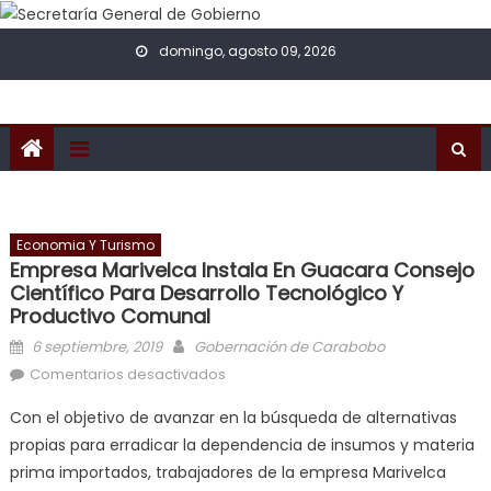
Skip to content
domingo, agosto 09, 2026
Economia Y Turismo
Empresa Marivelca Instala En Guacara Consejo
Científico Para Desarrollo Tecnológico Y
Productivo Comunal
Posted on
Author
6 septiembre, 2019
Gobernación de Carabobo
en Empresa Marivelca instala en
Comentarios desactivados
Guacara Consejo Científico para
Con el objetivo de avanzar en la búsqueda de alternativas
desarrollo tecnológico y productivo
propias para erradicar la dependencia de insumos y materia
comunal
prima importados, trabajadores de la empresa Marivelca