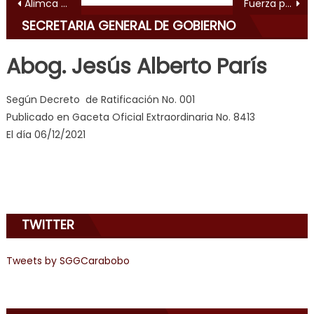
Navegación de entradas
Alimca entregó 15.012 combos Clap a familias de San Joaquín, Carlos Arvelo y Valencia
Fuerza policial de Carabobo participó en conversatorio sobre la realidad política y económica actual de Venezuela
erotic
SECRETARIA GENERAL DE GOBIERNO
milf
,
videos
Abog. Jesús Alberto París
de
pono
Según Decreto de Ratificación No. 001
doido
,
Publicado en Gaceta Oficial Extraordinaria No. 8413
sinful
El día 06/12/2021
angel
emily
learns
about
joys
TWITTER
of
anal
sex
,
Tweets by SGGCarabobo
i
am
in