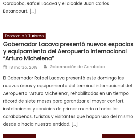
Carabobo, Rafael Lacava y el alcalde Juan Carlos
bbw
Betancourt, […]
milf
enjoys
a
Economia Y Turismo
long
Gobernador Lacava presentó nuevos espacios
hard
y equipamiento del Aeropuerto Internacional
fuck
,
“Arturo Michelena”
सच
Author
Posted on
Gobernación de Carabobo
ह
18 marzo, 2019
स
El Gobernador Rafael Lacava presentó este domingo las
क
nuevas áreas y equipamiento del terminal internacional del
ल
Aeropuerto “Arturo Michelena”, rehabilitadas en un tiempo
म
récord de siete meses para garantizar el mayor confort,
य
instalaciones y servicios de primer mundo a todos los
भ
carabobeños, turistas y visitantes que hagan uso del mismo
ह
,
desde o hacia nuestra entidad. […]
indian
dancer