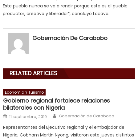
Este pueblo nunca se va a rendir porque este es el pueblo
productor, creativo y liberador”, concluyó Lacava.
my
neighbor
Gobernación De Carabobo
filled
my
mouth
with
RELATED ARTICLES
his
delicious
cum
,
Economia Y Turismo
will
Gobierno regional fortalece relaciones
smith
bilaterales con Nigeria
is
Author
Posted on
Gobernación de Carabobo
11 septiembre, 2019
a
Representantes del Ejecutivo regional y el embajador de
cuckold
,
Nigeria, Cobham Martin Nyong, visitaron este jueves distintos
nice