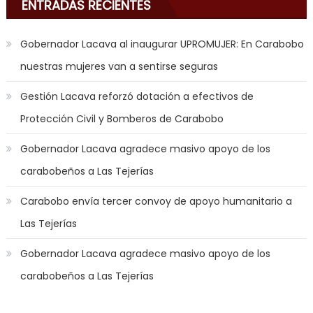
ENTRADAS RECIENTES
the
mood
Gobernador Lacava al inaugurar UPROMUJER: En Carabobo
to
nuestras mujeres van a sentirse seguras
play
a
Gestión Lacava reforzó dotación a efectivos de
jerk
Protección Civil y Bomberos de Carabobo
off
game
Gobernador Lacava agradece masivo apoyo de los
with
carabobeños a Las Tejerías
you
joi
,
Carabobo envía tercer convoy de apoyo humanitario a
nana
Las Tejerías
nakamura
gets
Gobernador Lacava agradece masivo apoyo de los
a
carabobeños a Las Tejerías
bunch
of
dicks