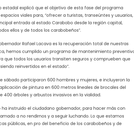
 estadal explicó que el objetivo de esta fase del programa
spacios viales para, “ofrecer a turistas, transeúntes y usuarios,
incipal entrada al estado Carabobo desde la región capital,
dos ellos y de todos los carabobeños”.
Gobernador Rafael Lacava es la recuperación total de nuestras
vialca, hemos cumplido un programa de mantenimiento preventivo
 que todos los usuarios transiten seguros y comprueben que
iendo reinvertidos en el estado”.
este sábado participaron 600 hombres y mujeres, e incluyeron la
 aplicación de pintura en 600 metros lineales de brocales del
400 árboles y arbustos invasivos en la vialidad.
o ha instruido el ciudadano gobernador, para hacer más con
lamado a no rendirnos y a seguir luchando. Lo que estamos
cas públicas, en pro del beneficio de los carabobeños y de