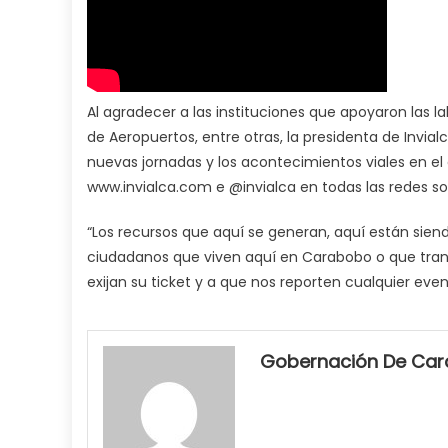
Al agradecer a las instituciones que apoyaron las la
de Aeropuertos, entre otras, la presidenta de Invia
nuevas jornadas y los acontecimientos viales en el
www.invialca.com e @invialca en todas las redes so
“Los recursos que aquí se generan, aquí están siendo
ciudadanos que viven aquí en Carabobo o que trans
exijan su ticket y a que nos reporten cualquier even
my
neighbor
Gobernación De Ca
filled
my
mouth