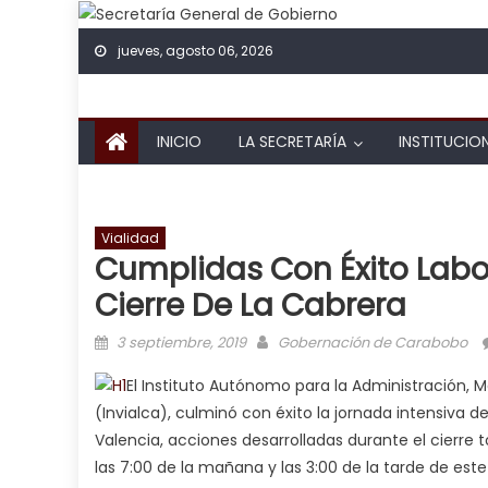
Skip to content
jueves, agosto 06, 2026
INICIO
LA SECRETARÍA
INSTITUCIO
Vialidad
Cumplidas Con Éxito Lab
Cierre De La Cabrera
Posted on
Author
3 septiembre, 2019
Gobernación de Carabobo
El Instituto Autónomo para la Administración, 
(Invialca), culminó con éxito la jornada intensiva 
Valencia, acciones desarrolladas durante el cierre 
las 7:00 de la mañana y las 3:00 de la tarde de est