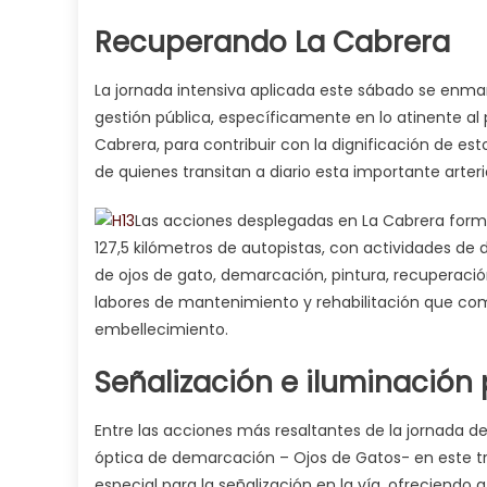
Recuperando La Cabrera
La jornada intensiva aplicada este sábado se enmar
gestión pública, específicamente en lo atinente a
Cabrera, para contribuir con la dignificación de e
de quienes transitan a diario esta importante arteria
Las acciones desplegadas en La Cabrera forman
127,5 kilómetros de autopistas, con actividades d
de ojos de gato, demarcación, pintura, recuperaci
labores de mantenimiento y rehabilitación que com
embellecimiento.
Señalización e iluminación
Entre las acciones más resaltantes de la jornada d
óptica de demarcación – Ojos de Gatos- en este tr
especial para la señalización en la vía, ofreciendo 