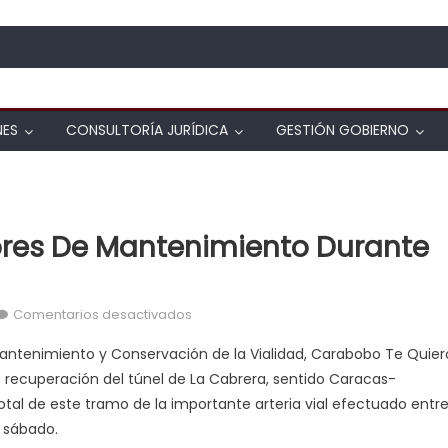
NES
CONSULTORÍA JURÍDICA
GESTIÓN GOBIERNO
ores De Mantenimiento Durante
en Cumplidas con éxito labores de man
Comentarios desactivados
Mantenimiento y Conservación de la Vialidad, Carabobo Te Quier
de recuperación del túnel de La Cabrera, sentido Caracas-
total de este tramo de la importante arteria vial efectuado entr
e sábado.