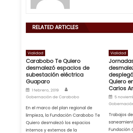
with
his
delicious
cum
,
RELATED ARTICLES
will
smith
is
a
Vialidad
Vialidad
Carabobo Te Quiero
Jornada
cuckold
,
desmalezó espacios de
desmalez
nice
subestación eléctrica
despleg
milf
Guaparo
Quiero e
in
Carlos A
Author
Posted on
squirting
1 febrero, 2019
,
Posted o
Gobernación de Carabobo
5 noviemb
आपक
Gobernació
न
En el marco del plan regional de
ह
Trabajos d
limpieza, la Fundación Carabobo Te
भ
saneamiento
Quiero desmalezó los espacios
भ
Fundación 
internos y externos de la