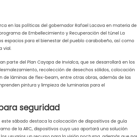
ca en las políticas del gobernador Rafael Lacava en materia de
l programa de Embellecimiento y Recuperación del túnel La
stos espacios para el bienestar del pueblo carabobeño, así como
 vial.
 parte del Plan Cayapa de Invialca, que se desarrollará en los
e desmalezamiento, recolección de desechos sólidos, colocación
ón de láminas de flex-beam, entre otras obras, además de las
prenden pintura y limpieza de luminarias para el
 para seguridad
e este sábado destaca la colocación de dispositivos de guía
amo de la ARC, dispositivos cuyo uso aportará una solución
a los usuarios un recurso para la visión nocturna, además que po