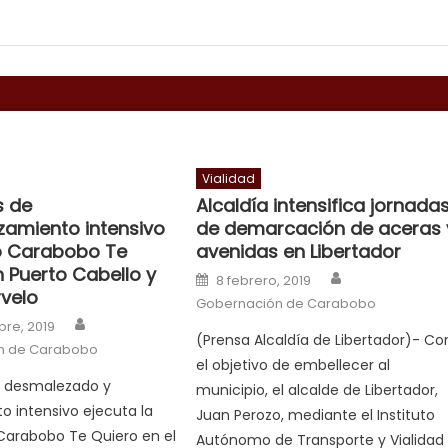
Vialidad
s de
Alcaldía intensifica jornada
amiento intensivo
de demarcación de aceras 
ó Carabobo Te
avenidas en Libertador
n Puerto Cabello y
Author
Posted on
8 febrero, 2019
rvelo
Gobernación de Carabobo
Author
n
re, 2019
(Prensa Alcaldía de Libertador)- Co
n de Carabobo
el objetivo de embellecer al
e desmalezado y
municipio, el alcalde de Libertador,
 intensivo ejecuta la
Juan Perozo, mediante el Instituto
Carabobo Te Quiero en el
Autónomo de Transporte y Vialidad