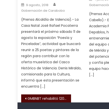
Author
Posted on
squirting
9 agosto, 2018
,
Gobernació
Gobernación de Carabobo
आपक
(Prensa Ac
न
(Prensa Alcaldía de Valencia).- La
Cabello).- E
ह
Casa Natal José Rafael Pocaterra
Academia P
भ
presentará el próximo sábado 11 de
Depablos, 
भ
agosto la exposición “Poesía y
entrenamie
क
Pinceladas”, actividad que buscará
del equipo a
च
reunir a 25 poetas y pintores de la
de Mérida y
त
región para contribuir con la
del potenci
क
oferta museística del Casco
y confía pl
स
Histórico de Valencia. Denis Miraldo,
equipo hace
लग
comisionado para la Cultura,
[…]
आपक
informó que esta presentación se
पस
encuentra […]
द
,
sexy
Navegación de entrada
GMBNBT rehabilitó 120 viviendas en el sector Santa Rosa de Puerto Cabello
bbw
milf