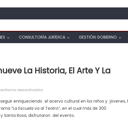
NES
CONSULTORÍA JURÍDICA
GESTIÓN GOBIERNO
eve La Historia, El Arte Y La
en Alcaldía de Valencia promueve la historia, 
entarios desactivados
seguir enriqueciendo el acervo cultural en los niños y jóvenes, 
rama “La Escuela va al Teatro”, en el cual más de 300
y Santa Rosa, disfrutaron del evento.