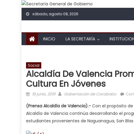
Skip to content
sábado, agosto 08, 2026
INICIO
LA SECRETARÍA
INSTITUCIO
Social
Alcaldía De Valencia Promu
Cultura En Jóvenes
Posted on
Author
18 junio, 2019
Gobernación de Carabobo
Com
(Prensa Alcaldía de Valencia).-
Con el propósito de 
Alcaldía de Valencia continúa desarrollando el prog
estudiantes provenientes de Naguanagua, San Blas 