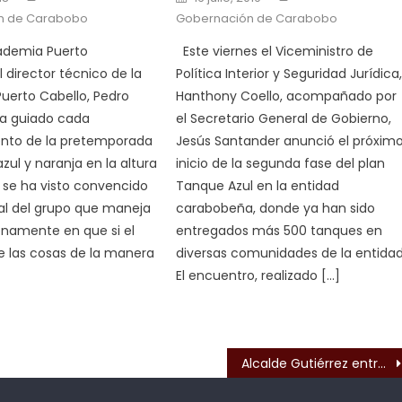
n de Carabobo
Gobernación de Carabobo
ademia Puerto
Este viernes el Viceministro de
l director técnico de la
Política Interior y Seguridad Jurídica
uerto Cabello, Pedro
Hanthony Coello, acompañado por
ha guiado cada
el Secretario General de Gobierno,
nto de la pretemporada
Jesús Santander anunció el próxim
zul y naranja en la altura
inicio de la segunda fase del plan
 se ha visto convencido
Tanque Azul en la entidad
al del grupo que maneja
carabobeña, donde ya han sido
enamente en que si el
entregados más 500 tanques en
 las cosas de la manera
diversas comunidades de la entidad
El encuentro, realizado […]
s
Alcalde Gutiérrez entregó distintas ayudas técnicas a familias de Shaday del Norte