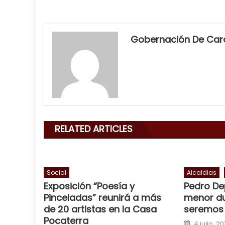
my
neighbor
Gobernación De Ca
filled
my
mouth
with
his
delicious
cum
,
RELATED ARTICLES
will
smith
is
a
Social
Alcaldias
Exposición “Poesía y
Pedro De
cuckold
,
Pinceladas” reunirá a más
menor d
nice
de 20 artistas en la Casa
seremos 
milf
Pocaterra
Posted o
in
4 julio, 20