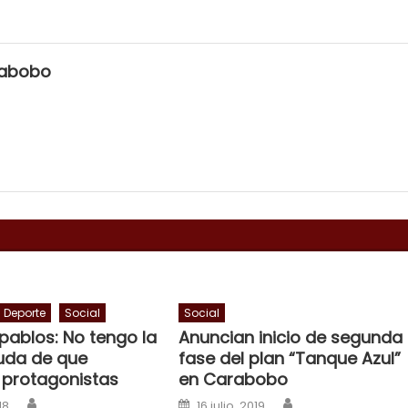
rabobo
Deporte
Social
Social
pablos: No tengo la
Anuncian inicio de segunda
uda de que
fase del plan “Tanque Azul”
protagonistas
en Carabobo
Author
Author
n
Posted on
18
16 julio, 2019