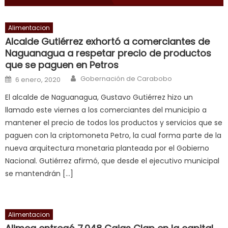
delicious
cum
,
Alimentacion
will
Alcalde Gutiérrez exhortó a comerciantes de
smith
Naguanagua a respetar precio de productos
is
que se paguen en Petros
a
Author
Posted on
Gobernación de Carabobo
6 enero, 2020
cuckold
,
El alcalde de Naguanagua, Gustavo Gutiérrez hizo un
nice
llamado este viernes a los comerciantes del municipio a
milf
mantener el precio de todos los productos y servicios que se
in
paguen con la criptomoneta Petro, la cual forma parte de la
squirting
,
nueva arquitectura monetaria planteada por el Gobierno
आपक
Nacional. Gutiérrez afirmó, que desde el ejecutivo municipal
न
se mantendrán […]
ह
भ
भ
क
Alimentacion
च