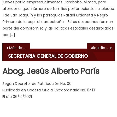
jueves por la empresa Alimentos Carabobo, Alimca, para
क
atender a igual número de familias pertenecientes al bloque
ल
1 de San Joaquín y las parroquias Rafael Urdaneta y Negro
म
Primero de la capital carabobeña. Estos despachos forman
य
parte del compromiso y las políticas estadales desarrolladas
भ
por […]
ह
,
indian
Navegación de entradas
Más de 300 mujeres serán formadas como “Defensoras Comunales”
Alcaldía despliega “Plan Cayapa” ante contingencia por lluvias en el Centro Histórico
dancer
SECRETARIA GENERAL DE GOBIERNO
erotic
milf
,
Abog. Jesús Alberto París
videos
de
Según Decreto de Ratificación No. 001
pono
Publicado en Gaceta Oficial Extraordinaria No. 8413
doido
,
El día 06/12/2021
sinful
angel
emily