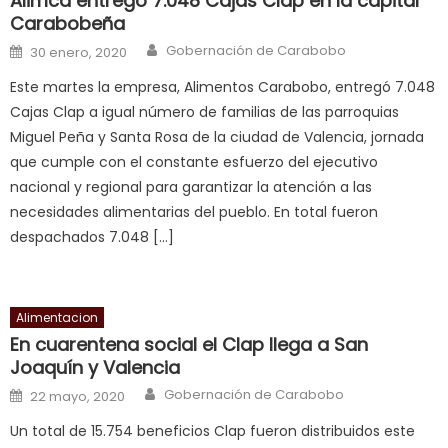
Alimca entregó 7.048 Cajas Clap en la capital
Carabobeña
त
क
Author
Posted on
Gobernación de Carabobo
30 enero, 2020
स
Este martes la empresa, Alimentos Carabobo, entregó 7.048
लग
Cajas Clap a igual número de familias de las parroquias
आपक
Miguel Peña y Santa Rosa de la ciudad de Valencia, jornada
पस
que cumple con el constante esfuerzo del ejecutivo
द
,
nacional y regional para garantizar la atención a las
sexy
necesidades alimentarias del pueblo. En total fueron
bbw
despachados 7.048 […]
milf
enjoys
a
Alimentacion
long
En cuarentena social el Clap llega a San
hard
Joaquín y Valencia
fuck
,
Author
Posted on
Gobernación de Carabobo
सच
22 mayo, 2020
ह
Un total de 15.754 beneficios Clap fueron distribuidos este
स