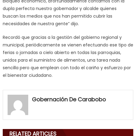
bloqueo económico, afortunadamente contamos con la
dupla perfecta nuestro gobernador y alcalde quienes
buscan los medios que nos han permitido cubrir las
necesidades de nuestra gente” dijo.
Recordó que gracias a la gestión del gobierno regional y
municipal, periódicamente se vienen efectuando ese tipo de
ferias o jornadas a cielo abierto en todas las parroquias,
unidos para el suministro de alimentos, una tarea nada
sencilla pero que emplean con todo el cariño y esfuerzo por
el bienestar ciudadano.
my
neighbor
Gobernación De Carabobo
filled
my
mouth
with
RELATED ARTICLES
his