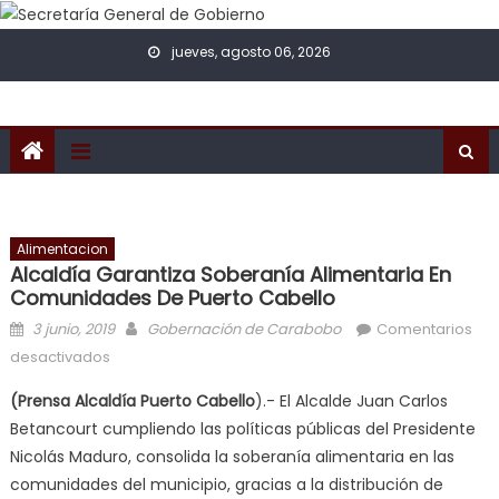
Skip to content
jueves, agosto 06, 2026
Alimentacion
Alcaldía Garantiza Soberanía Alimentaria En
Comunidades De Puerto Cabello
Posted on
Author
3 junio, 2019
Gobernación de Carabobo
Comentarios
en Alcaldía garantiza soberanía alimentaria en
desactivados
comunidades de Puerto Cabello
(Prensa Alcaldía Puerto Cabello
).- El Alcalde Juan Carlos
Betancourt cumpliendo las políticas públicas del Presidente
Nicolás Maduro, consolida la soberanía alimentaria en las
comunidades del municipio, gracias a la distribución de