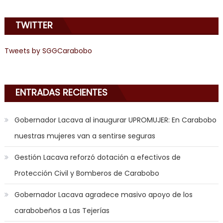
learns
about
TWITTER
joys
of
anal
Tweets by SGGCarabobo
sex
,
i
am
ENTRADAS RECIENTES
in
the
Gobernador Lacava al inaugurar UPROMUJER: En Carabobo
mood
nuestras mujeres van a sentirse seguras
to
play
Gestión Lacava reforzó dotación a efectivos de
a
Protección Civil y Bomberos de Carabobo
jerk
off
Gobernador Lacava agradece masivo apoyo de los
game
carabobeños a Las Tejerías
with