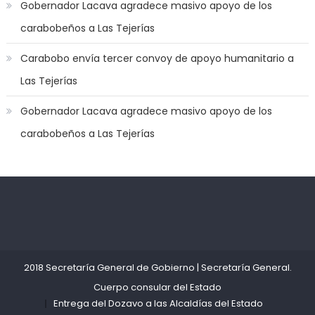
Gobernador Lacava agradece masivo apoyo de los
off
carabobeños a Las Tejerías
game
with
Carabobo envía tercer convoy de apoyo humanitario a
you
Las Tejerías
joi
,
nana
Gobernador Lacava agradece masivo apoyo de los
nakamura
carabobeños a Las Tejerías
gets
a
bunch
of
dicks
Kadıköy
deneme
to
Escort
bonusu
satisfy
Ataşehir
veren
her
Escort
siteler
2018 Secretaría General de Gobierno
|
Secretaría General
.
needs
,
Anadolu
Cuerpo consular del Estado
throat
Yakası
Entrega del Dozavo a las Alcaldías del Estado
gagging