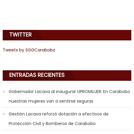
sinful
angel
emily
learns
TWITTER
about
joys
of
Tweets by SGGCarabobo
anal
sex
,
i
ENTRADAS RECIENTES
am
in
Gobernador Lacava al inaugurar UPROMUJER: En Carabobo
the
nuestras mujeres van a sentirse seguras
mood
to
Gestión Lacava reforzó dotación a efectivos de
play
Protección Civil y Bomberos de Carabobo
a
jerk