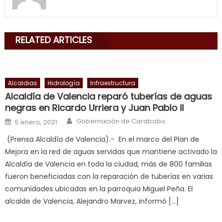
my
mouth
with
RELATED ARTICLES
his
delicious
cum
,
will
Alcaldias
Hidrología
Infraestructura
smith
Alcaldía de Valencia reparó tuberías de aguas
is
negras en Ricardo Urriera y Juan Pablo II
a
Author
Posted on
Gobernación de Carabobo
5 enero, 2021
cuckold
,
(Prensa Alcaldía de Valencia).- En el marco del Plan de
nice
Mejora en la red de aguas servidas que mantiene activado la
milf
Alcaldía de Valencia en toda la ciudad, más de 800 familias
in
fueron beneficiadas con la reparación de tuberías en varias
squirting
,
comunidades ubicadas en la parroquia Miguel Peña. El
आपक
alcalde de Valencia, Alejandro Marvez, informó […]
न
ह