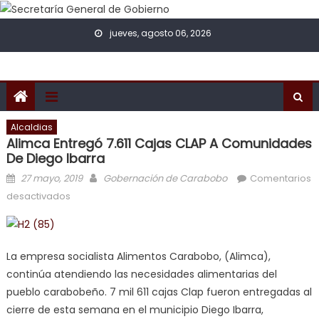
Skip to content
jueves, agosto 06, 2026
Alcaldias
Alimca Entregó 7.611 Cajas CLAP A Comunidades
De Diego Ibarra
Posted on
Author
27 mayo, 2019
Gobernación de Carabobo
Comentarios
en Alimca entregó 7.611 cajas CLAP a comunidades
desactivados
de Diego Ibarra
La empresa socialista Alimentos Carabobo, (Alimca),
continúa atendiendo las necesidades alimentarias del
pueblo carabobeño. 7 mil 611 cajas Clap fueron entregadas al
cierre de esta semana en el municipio Diego Ibarra,