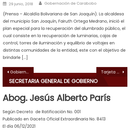
Author
Posted on
fuck
,
Gobernación de Carabobo
29 junio, 2018
सच
(Prensa – Alcaldía Bolivariana de San Joaquín). La alcaldesa
ह
del municipio San Joaquín, Fairuth Ortega Medrano, inició el
स
plan especial para la recuperación del alumbrado público, el
क
cual consiste en la recuperación de luminarias, cajas de
ल
control, torres de iluminación y equilibrio de voltajes en
म
distintas comunidades de la entidad, este con el objetivo de
य
brindarle […]
भ
ह
,
Navegación de entradas
Gobierno Regional inició talleres de prevención en Insalud
Tarjeta electrónica prepagada de Invialca puede recargarse a través de internet
indian
SECRETARIA GENERAL DE GOBIERNO
dancer
erotic
Abog. Jesús Alberto París
milf
,
videos
Según Decreto de Ratificación No. 001
de
Publicado en Gaceta Oficial Extraordinaria No. 8413
pono
El día 06/12/2021
doido
,