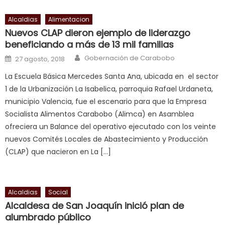
भ
भ
Alcaldias
Alimentacion
क
Nuevos CLAP dieron ejemplo de liderazgo
च
beneficiando a más de 13 mil familias
त
Author
Posted on
Gobernación de Carabobo
27 agosto, 2018
क
La Escuela Básica Mercedes Santa Ana, ubicada en el sector
स
1 de la Urbanización La Isabelica, parroquia Rafael Urdaneta,
लग
municipio Valencia, fue el escenario para que la Empresa
आपक
Socialista Alimentos Carabobo (Alimca) en Asamblea
पस
ofreciera un Balance del operativo ejecutado con los veinte
द
,
nuevos Comités Locales de Abastecimiento y Producción
sexy
(CLAP) que nacieron en La […]
bbw
milf
enjoys
Alcaldias
Social
a
Alcaldesa de San Joaquín inició plan de
long
alumbrado público
hard