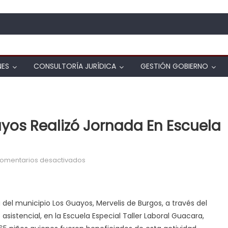
NES
CONSULTORÍA JURÍDICA
GESTIÓN GOBIERNO
os Realizó Jornada En Escuela
en Primera Dama de Los Guayos realizó J
omentarios desactivados
el municipio Los Guayos, Mervelis de Burgos, a través del
 asistencial, en la Escuela Especial Taller Laboral Guacara,