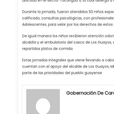
ubicada en el sector Tacarigua 5, la cual alberga a
Durante la jornada, fueron atendidos 50 niños espe
calificado, consultas psicológicas, con profesional
Adolescentes, para velar por los derechos de estos
De igual manera los niños recibieron atención odon
alcaldía y el ambulatorio del casco de Los Guayos, 
repartidos platos de comida.
Estas jornadas integrales que viene llevando a cabo 
cuentan con el apoyo del alcalde de Los Guayos, M
parte de las prioridades del pueblo guayense
my
neighbor
Gobernación De Ca
filled
my
mouth