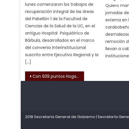
क
lunes comenzaron los trabajos de
Quiero mant
च
recuperación integral de las áreas
jornadas d
त
del Pabellón 1 de la Facultad de
externa en 
क
Ciencias de la Salud de la UC, en el
carabobeños
स
antiguo Hospital Psiquiátrico de
desmalezad
लग
Bárbula, desarrollados en el marco
remoción d
आपक
del convenio interinstitucional
llevan a ca
पस
suscrito entre Ejecutivo Regional y la
institucione
द
,
[…]
sexy
Navegación de entrada
bbw
Con 939 puntos Hogar Hispano domina el I Estadal Unificado Federados de Natación
milf
enjoys
Kadıköy
deneme
a
Escort
bonusu
long
Ataşehir
veren
hard
2018 Secretaría General de Gobierno
|
Secretaría Gene
Escort
siteler
fuck
,
Anadolu
सच