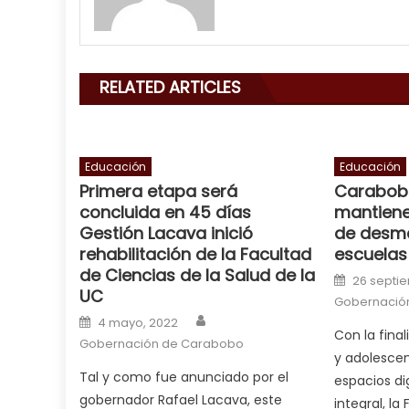
with
his
delicious
cum
,
RELATED ARTICLES
will
smith
is
a
Educación
Educación
Primera etapa será
Carabobo
cuckold
,
concluida en 45 días
mantiene
nice
Gestión Lacava inició
de desm
milf
rehabilitación de la Facultad
escuelas
in
de Ciencias de la Salud de la
Posted o
squirting
,
26 septie
UC
Gobernació
आपक
Author
Posted on
4 mayo, 2022
न
Con la final
Gobernación de Carabobo
ह
y adolescen
भ
Tal y como fue anunciado por el
espacios di
भ
gobernador Rafael Lacava, este
integral, l