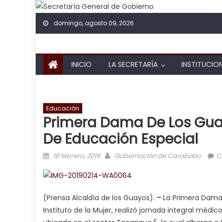
Skip to content
domingo, agosto 09, 2026
INICIO
LA SECRETARÍA
INSTITUCIO
Educación
Primera Dama De Los Guay
De Educación Especial
Posted on
Author
18 febrero, 2019
Gobernación de Carabobo
C
(Prensa Alcaldía de los Guayos).
–
La Primera Dama d
Instituto de la Mujer, realizó jornada integral médico