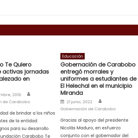
Educación
 Te Quiero
Gobernación de Carabobo
 activas jornadas
entregó morrales y
alezado en
uniformes a estudiantes de
El Helechal en el municipio
Miranda
Author
n
mbre, 2019
Author
Posted on
n de Carabobo
21 junio, 2022
Gobernación de Carabobo
idad de brindar a los niños
Gracias al apoyo del presidente
tes de la entidad
Nicolás Maduro, en esfuerzo
gnos para su desarrollo
conjunto con el gobernador del
a Fundación Carabobo Te