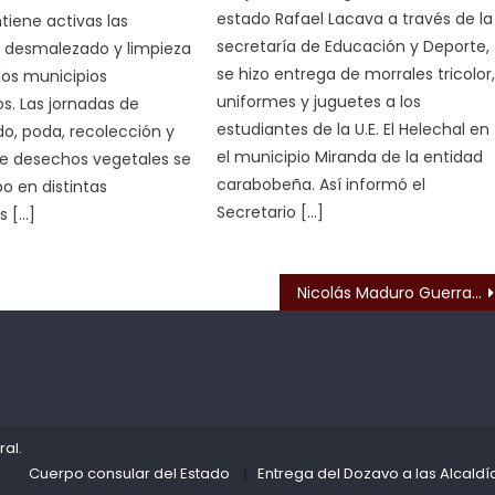
estado Rafael Lacava a través de la
iene activas las
secretaría de Educación y Deporte,
e desmalezado y limpieza
se hizo entrega de morrales tricolor
los municipios
uniformes y juguetes a los
. Las jornadas de
estudiantes de la U.E. El Helechal en
o, poda, recolección y
el municipio Miranda de la entidad
e desechos vegetales se
carabobeña. Así informó el
bo en distintas
Secretario […]
s […]
s
Nicolás Maduro Guerra visitó espacios de Puerto Cabello
ral
.
Cuerpo consular del Estado
Entrega del Dozavo a las Alcaldí