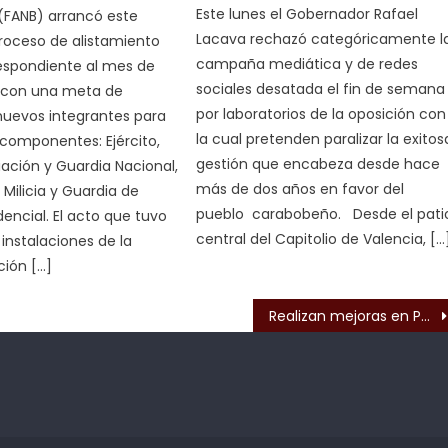
Este lunes el Gobernador Rafael
 (FANB) arrancó este
Lacava rechazó categóricamente l
roceso de alistamiento
campaña mediática y de redes
respondiente al mes de
sociales desatada el fin de semana
, con una meta de
por laboratorios de la oposición con
nuevos integrantes para
la cual pretenden paralizar la exitos
 componentes: Ejército,
gestión que encabeza desde hace
ación y Guardia Nacional,
más de dos años en favor del
 Milicia y Guardia de
pueblo carabobeño. Desde el pati
dencial. El acto que tuvo
central del Capitolio de Valencia, […
 instalaciones de la
ción […]
s
Realizan mejoras en Parque Negra Hipólita de Valencia