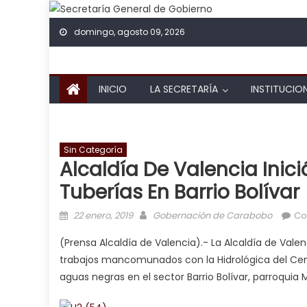
Skip to content
domingo, agosto 09, 2026
INICIO
LA SECRETARÍA
INSTITUCIO
Sin Categoría
Alcaldía De Valencia Inic
Tuberías En Barrio Bolívar
Posted on
Author
22 enero, 2019
Gobernación de Carabobo
Co
(Prensa Alcaldía de Valencia).- La Alcaldía de Valenc
trabajos mancomunados con la Hidrológica del Centr
aguas negras en el sector Barrio Bolívar, parroquia 