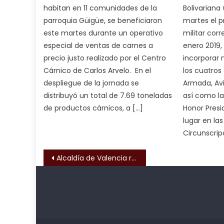
न
habitan en 11 comunidades de la
Bolivariana
ह
parroquia Güigüe, se beneficiaron
martes el p
भ
este martes durante un operativo
militar cor
भ
especial de ventas de carnes a
enero 2019
क
precio justo realizado por el Centro
incorporar 
च
Cárnico de Carlos Arvelo. En el
los cuatros
त
despliegue de la jornada se
Armada, Avi
क
distribuyó un total de 7.69 toneladas
así como la
स
de productos cárnicos, a […]
Honor Presi
लग
lugar en las
आपक
Circunscrip
पस
द
,
Navegación de entrada
Alcaldía de Valencia realizó destape de cloacas en urbanización “Santa Inés”
sexy
bbw
milf
Kadıköy
deneme
enjoys
Escort
bonusu
a
Ataşehir
veren