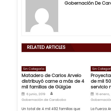
neighbor
Gobernación De Ca
filled
my
mouth
with
his
delicious
cum
,
RELATED ARTICLES
will
smith
is
a
Sin Categoría
Sin Categor
Matadero de Carlos Arvelo
Proyecta
cuckold
,
distribuyó carne a más de 4
de mil 50
nice
mil familias de Güigüe
servicio 
milf
Author
Posted on
Posted o
in
6 junio, 2019
16 enero,
squirting
Gobernación de Carabobo
,
Gobernació
आपक
Un total de 4 mil 492 familias que
La Fuerza 