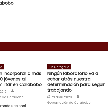
rabobo
ía
Sin Categoría
n incorporar a más
Ningún laboratorio va a
0 jóvenes al
echar atrás nuestra
militar en Carabobo
determinación para seguir
trabajando
Author
n
 2019
Author
Posted on
n de Carabobo
21 abril, 2020
Gobernación de Carabobo
Armada Nacional