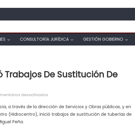
NES
CONSULTORÍA JURÍDICA
GESTIÓN GOBIERNO
ió Trabajos De Sustitución De
en Alcaldía de Valencia inició trabajos de su
mentarios desactivados
ia, a través de la dirección de Servicios y Obras públicas, y en
o (Hidrocentro), inició trabajos de sustitución de tuberías de
Miguel Peña.