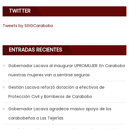
learns
TWITTER
about
joys
of
Tweets by SGGCarabobo
anal
sex
,
i
ENTRADAS RECIENTES
am
in
Gobernador Lacava al inaugurar UPROMUJER: En Carabobo
the
nuestras mujeres van a sentirse seguras
mood
to
Gestión Lacava reforzó dotación a efectivos de
play
Protección Civil y Bomberos de Carabobo
a
jerk
Gobernador Lacava agradece masivo apoyo de los
off
carabobeños a Las Tejerías
game
with