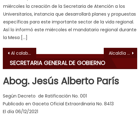
स
miércoles la creación de la Secretaria de Atención a los
क
Universitarios, instancia que desarrollará planes y propuestas
ल
específicas para este importante sector de la vida regional.
म
Así lo informó este miércoles el mandatario regional durante
य
la Mesa […]
भ
ह
,
Navegación de entradas
Al calabozo presunto roba cables de la parroquia Catedral de Valencia
Alcaldía realizará planes vacacionales para los chamos de Libertador
indian
SECRETARIA GENERAL DE GOBIERNO
dancer
erotic
Abog. Jesús Alberto París
milf
,
videos
Según Decreto de Ratificación No. 001
de
Publicado en Gaceta Oficial Extraordinaria No. 8413
pono
El día 06/12/2021
doido
,
sinful
angel
emily