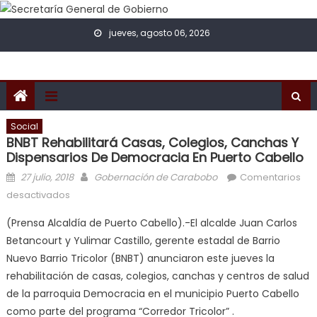
Skip to content
jueves, agosto 06, 2026
Social
BNBT Rehabilitará Casas, Colegios, Canchas Y
Dispensarios De Democracia En Puerto Cabello
Posted on
Author
27 julio, 2018
Gobernación de Carabobo
Comentarios
en BNBT rehabilitará casas, colegios, canchas y
desactivados
dispensarios de Democracia en Puerto Cabello
(Prensa Alcaldía de Puerto Cabello).-El alcalde Juan Carlos
Betancourt y Yulimar Castillo, gerente estadal de Barrio
Nuevo Barrio Tricolor (BNBT) anunciaron este jueves la
rehabilitación de casas, colegios, canchas y centros de salud
de la parroquia Democracia en el municipio Puerto Cabello
como parte del programa “Corredor Tricolor” .