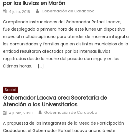
च
por las lluvias en Morón
त
Author
Posted on
Gobernación de Carabobo
4 julio, 2018
क
Cumpliendo instrucciones del Gobernador Rafael Lacava,
स
fue desplegado a primera hora de este lunes un dispositivo
लग
especial multidisciplinario para atender de manera integral a
आपक
las comunidades y familias que en distintos municipios de la
पस
entidad resultaron afectadas por las intensas lluvias
द
,
registradas desde la noche del pasado domingo y en las
sexy
últimas horas. […]
bbw
milf
enjoys
Social
a
Gobernador Lacava crea Secretaría de
long
Atención a los Universitarios
hard
Author
Posted on
fuck
,
Gobernación de Carabobo
4 junio, 2020
सच
A propuesta de los integrantes de la Mesa de Participación
ह
Ciudadana, el Gobernador Rafael Lacava anunció este