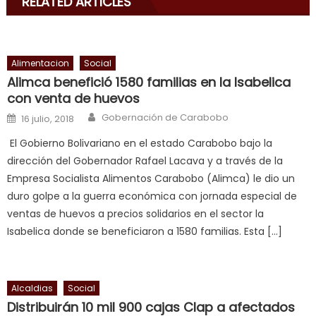
RELATED ARTICLES
his
delicious
cum
,
will
Alimentacion
Social
smith
Alimca benefició 1580 familias en la Isabelica
is
con venta de huevos
a
Author
Posted on
Gobernación de Carabobo
16 julio, 2018
cuckold
,
El Gobierno Bolivariano en el estado Carabobo bajo la
nice
dirección del Gobernador Rafael Lacava y a través de la
milf
Empresa Socialista Alimentos Carabobo (Alimca) le dio un
in
duro golpe a la guerra económica con jornada especial de
squirting
,
ventas de huevos a precios solidarios en el sector la
आपक
Isabelica donde se beneficiaron a 1580 familias. Esta […]
न
ह
भ
भ
Alcaldias
Social
क
Distribuirán 10 mil 900 cajas Clap a afectados