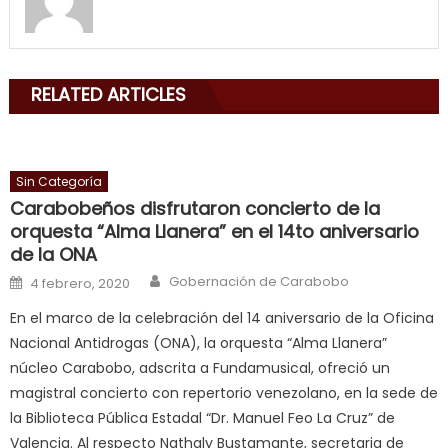
my
mouth
with
RELATED ARTICLES
his
delicious
cum
,
will
Sin Categoría
smith
Carabobeños disfrutaron concierto de la
is
orquesta “Alma Llanera” en el 14to aniversario
a
de la ONA
cuckold
,
Author
Posted on
Gobernación de Carabobo
4 febrero, 2020
nice
En el marco de la celebración del 14 aniversario de la Oficina
milf
Nacional Antidrogas (ONA), la orquesta “Alma Llanera”
in
núcleo Carabobo, adscrita a Fundamusical, ofreció un
squirting
,
magistral concierto con repertorio venezolano, en la sede de
आपक
la Biblioteca Pública Estadal “Dr. Manuel Feo La Cruz” de
न
Valencia. Al respecto Nathaly Bustamante, secretaria de
ह