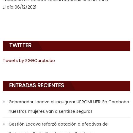
doido
,
El día 06/12/2021
sinful
angel
emily
learns
about
TWITTER
joys
of
anal
Tweets by SGGCarabobo
sex
,
i
am
ENTRADAS RECIENTES
in
the
Gobernador Lacava al inaugurar UPROMUJER: En Carabobo
mood
nuestras mujeres van a sentirse seguras
to
play
Gestión Lacava reforzó dotación a efectivos de
a