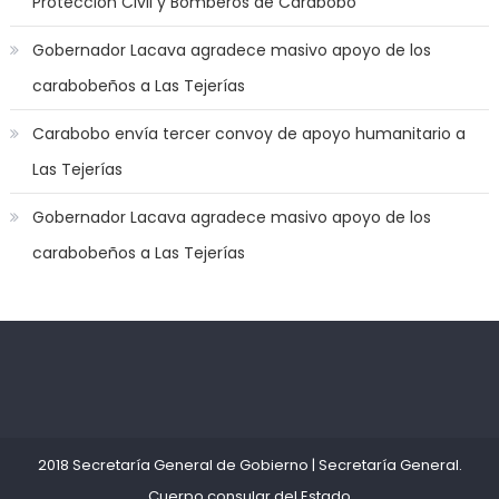
Protección Civil y Bomberos de Carabobo
jerk
off
Gobernador Lacava agradece masivo apoyo de los
game
carabobeños a Las Tejerías
with
you
Carabobo envía tercer convoy de apoyo humanitario a
joi
,
Las Tejerías
nana
nakamura
Gobernador Lacava agradece masivo apoyo de los
gets
carabobeños a Las Tejerías
a
bunch
of
dicks
to
Kadıköy
deneme
satisfy
Escort
bonusu
her
Ataşehir
veren
needs
,
Escort
siteler
2018 Secretaría General de Gobierno
|
Secretaría General
.
throat
Anadolu
Cuerpo consular del Estado