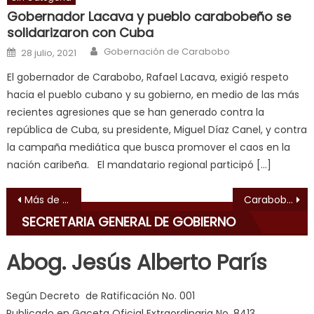
hard
Gobernador Lacava y pueblo carabobeño se
fuck
,
solidarizaron con Cuba
सच
Author
Posted on
Gobernación de Carabobo
ह
28 julio, 2021
स
El gobernador de Carabobo, Rafael Lacava, exigió respeto
क
hacia el pueblo cubano y su gobierno, en medio de las más
ल
recientes agresiones que se han generado contra la
म
república de Cuba, su presidente, Miguel Díaz Canel, y contra
य
la campaña mediática que busca promover el caos en la
भ
nación caribeña. El mandatario regional participó […]
ह
,
indian
Navegación de entradas
Más de 21 mil vacunas aplicadas en escuelas de Carabobo
Carabobeña comandó el Baloncesto 3×3 que logró oro en los Juegos Suramericanos
dancer
SECRETARIA GENERAL DE GOBIERNO
erotic
milf
,
Abog. Jesús Alberto París
videos
de
Según Decreto de Ratificación No. 001
pono
Publicado en Gaceta Oficial Extraordinaria No. 8413