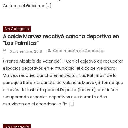
Cultura del Gobierno […]
भ
भ
क
च
Sin Categoría
त
Alcalde Marvez reactivó cancha deportiva en
“Las Palmitas”
क
स
Author
Posted on
Gobernación de Carabobo
10 diciembre, 2018
लग
(Prensa Alcaldía de Valencia).- Con el objetivo de recuperar
आपक
espacios deportivos en el municipio, el alcalde Alejandro
पस
Marvez, reactivó cancha en el sector “Las Palmitas” de la
द
,
parroquia Rafael Urdaneta de Valencia. Marvez, informó que
sexy
a través del Instituto para el Deporte (Indeval), continúan
bbw
recuperando espacios deportivos que durante años
milf
estuvieron en el abandono, a fin […]
enjoys
a
long
Sin Categoría