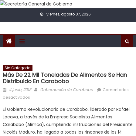
Skip to content
viernes, agosto 07, 2026
Sin Categoría
Más De 22 Mil Toneladas De Alimentos Se Han
Distribuido En Carabobo
Posted on
Author
4 junio, 2018
Gobernación de Carabobo
Comentarios
en Más de 22 mil toneladas de alimentos se han
desactivados
distribuido en Carabobo
El Gobierno Revolucionario de Carabobo, liderado por Rafael
Lacava, a través de la Empresa Socialista Alimentos
Carabobo (Alimca), cumpliendo instrucciones del Presidente
Nicolás Maduro, ha llegado a todos los rincones de los 14