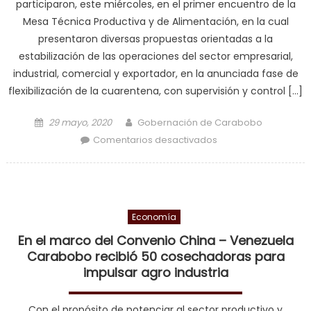
participaron, este miércoles, en el primer encuentro de la
Mesa Técnica Productiva y de Alimentación, en la cual
presentaron diversas propuestas orientadas a la
estabilización de las operaciones del sector empresarial,
industrial, comercial y exportador, en la anunciada fase de
flexibilización de la cuarentena, con supervisión y control […]
Posted on
Author
29 mayo, 2020
Gobernación de Carabobo
en Con éxito se
Comentarios desactivados
desarrolló Mesa
Técnica Productiva
en Capitolio de
Valencia
Economía
Representantes del
sector productivo
En el marco del Convenio China – Venezuela
elevaron
Carabobo recibió 50 cosechadoras para
propuestas al
impulsar agro industria
Ejecutivo Regional
Con el propósito de potenciar al sector productivo y