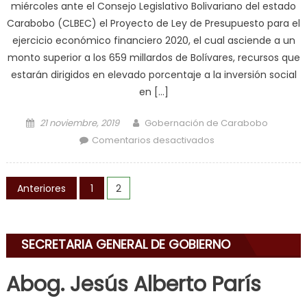
miércoles ante el Consejo Legislativo Bolivariano del estado
Carabobo (CLBEC) el Proyecto de Ley de Presupuesto para el
ejercicio económico financiero 2020, el cual asciende a un
monto superior a los 659 millardos de Bolívares, recursos que
estarán dirigidos en elevado porcentaje a la inversión social
en […]
Posted on
Author
21 noviembre, 2019
Gobernación de Carabobo
en Gobernador
Comentarios desactivados
Lacava invertirá
recursos para el
Navegación de entradas
desarrollo
Anteriores
1
2
productivo y
económico de
Carabobo
SECRETARIA GENERAL DE GOBIERNO
Abog. Jesús Alberto París