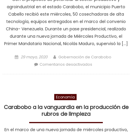
agroindustrial en el estado Carabobo, el municipio Puerto
Cabello recibió este miércoles, 50 cosechadoras de alta
tecnología, equipos entregados en el marco del convenio
China- Venezuela. Durante un pase presidencial, realizado
durante una nueva jornada de Miércoles Productivo, el
Primer Mandatario Nacional, Nicolás Maduro, supervisó la […]
Posted on
Author
29 mayo, 2020
Gobernación de Carabobo
en En el marco del
Comentarios desactivados
Convenio China –
Venezuela
Carabobo recibió
50 cosechadoras
Economía
para impulsar agro
industria
Carabobo a la vanguardia en la producción de
rubros de limpieza
En el marco de una nueva jornada de miércoles productivo,