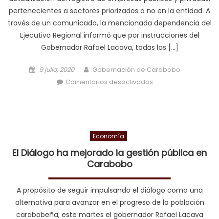
pertenecientes a sectores priorizados o no en la entidad. A
través de un comunicado, la mencionada dependencia del
Ejecutivo Regional informó que por instrucciones del
Gobernador Rafael Lacava, todas las […]
Posted on
Author
9 julio, 2020
Gobernación de Carabobo
en Gobernación
Comentarios desactivados
actualiza registro de
empresas públicas
y privadas
Economía
El Diálogo ha mejorado la gestión pública en
Carabobo
A propósito de seguir impulsando el diálogo como una
alternativa para avanzar en el progreso de la población
carabobeña, este martes el gobernador Rafael Lacava