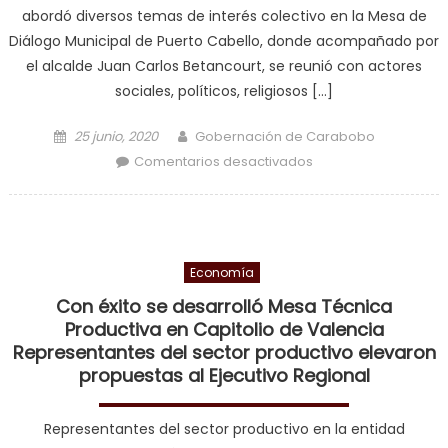
abordó diversos temas de interés colectivo en la Mesa de
Diálogo Municipal de Puerto Cabello, donde acompañado por
el alcalde Juan Carlos Betancourt, se reunió con actores
sociales, políticos, religiosos […]
Posted on
Author
25 junio, 2020
Gobernación de Carabobo
en El Diálogo ha
Comentarios desactivados
mejorado la gestión
pública en
Carabobo
Economía
Con éxito se desarrolló Mesa Técnica
Productiva en Capitolio de Valencia
Representantes del sector productivo elevaron
propuestas al Ejecutivo Regional
Representantes del sector productivo en la entidad