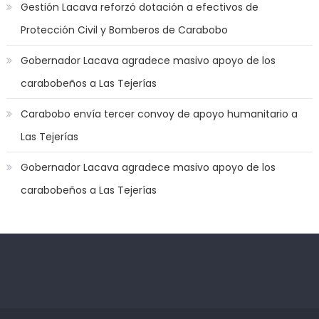
Gestión Lacava reforzó dotación a efectivos de
Protección Civil y Bomberos de Carabobo
Gobernador Lacava agradece masivo apoyo de los
carabobeños a Las Tejerías
Carabobo envía tercer convoy de apoyo humanitario a
Las Tejerías
Gobernador Lacava agradece masivo apoyo de los
carabobeños a Las Tejerías
Kadıköy
deneme
Escort
bonusu
Ataşehir
veren