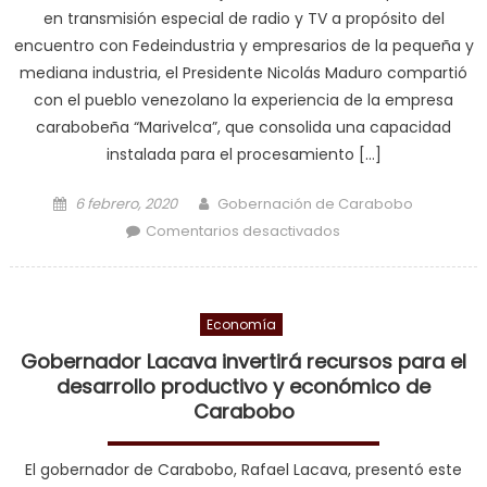
en transmisión especial de radio y TV a propósito del
encuentro con Fedeindustria y empresarios de la pequeña y
mediana industria, el Presidente Nicolás Maduro compartió
con el pueblo venezolano la experiencia de la empresa
carabobeña “Marivelca”, que consolida una capacidad
instalada para el procesamiento […]
Posted on
Author
6 febrero, 2020
Gobernación de Carabobo
en Carabobo a la
Comentarios desactivados
vanguardia en la
producción de
rubros de limpieza
Economía
Gobernador Lacava invertirá recursos para el
desarrollo productivo y económico de
Carabobo
El gobernador de Carabobo, Rafael Lacava, presentó este