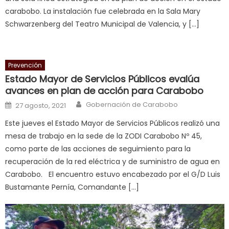
squirting
,
carabobo. La instalación fue celebrada en la Sala Mary
आपक
Schwarzenberg del Teatro Municipal de Valencia, y […]
न
ह
भ
Prevención
भ
Estado Mayor de Servicios Públicos evalúa
क
avances en plan de acción para Carabobo
च
Author
Posted on
Gobernación de Carabobo
27 agosto, 2021
त
Este jueves el Estado Mayor de Servicios Públicos realizó una
क
mesa de trabajo en la sede de la ZODI Carabobo Nº 45,
स
como parte de las acciones de seguimiento para la
लग
recuperación de la red eléctrica y de suministro de agua en
आपक
Carabobo. El encuentro estuvo encabezado por el G/D Luis
पस
Bustamante Pernía, Comandante […]
द
,
sexy
bbw
milf