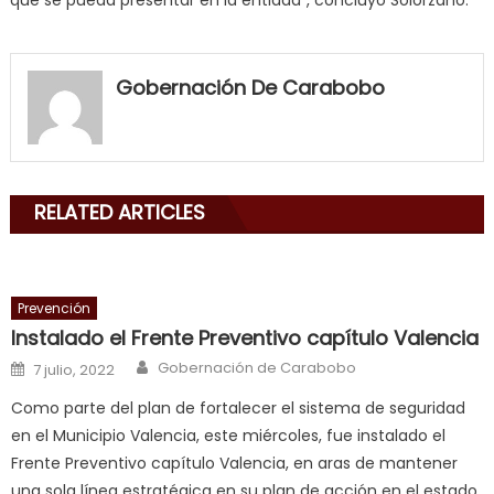
my
neighbor
Gobernación De Carabobo
filled
my
mouth
with
RELATED ARTICLES
his
delicious
cum
,
will
Prevención
smith
Instalado el Frente Preventivo capítulo Valencia
is
Author
Posted on
Gobernación de Carabobo
7 julio, 2022
a
cuckold
,
Como parte del plan de fortalecer el sistema de seguridad
nice
en el Municipio Valencia, este miércoles, fue instalado el
milf
Frente Preventivo capítulo Valencia, en aras de mantener
in
una sola línea estratégica en su plan de acción en el estado