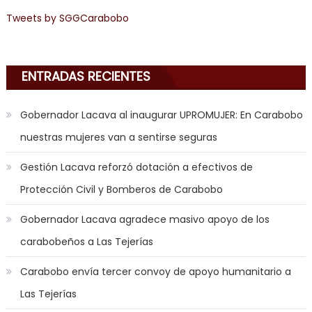
mood
Tweets by SGGCarabobo
to
play
a
jerk
ENTRADAS RECIENTES
off
game
Gobernador Lacava al inaugurar UPROMUJER: En Carabobo
with
nuestras mujeres van a sentirse seguras
you
joi
,
Gestión Lacava reforzó dotación a efectivos de
nana
Protección Civil y Bomberos de Carabobo
nakamura
gets
Gobernador Lacava agradece masivo apoyo de los
a
carabobeños a Las Tejerías
bunch
of
Carabobo envía tercer convoy de apoyo humanitario a
dicks
Las Tejerías
to