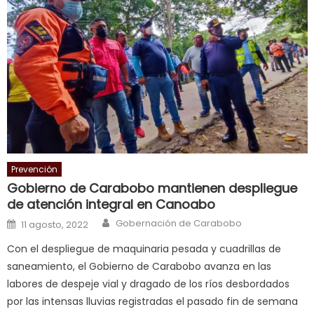
enjoys
a
long
hard
fuck
,
सच
ह
स
क
Prevención
ल
Gobierno de Carabobo mantienen despliegue
म
de atención integral en Canoabo
य
Author
Posted on
Gobernación de Carabobo
11 agosto, 2022
भ
ह
,
Con el despliegue de maquinaria pesada y cuadrillas de
indian
saneamiento, el Gobierno de Carabobo avanza en las
dancer
labores de despeje vial y dragado de los ríos desbordados
erotic
por las intensas lluvias registradas el pasado fin de semana