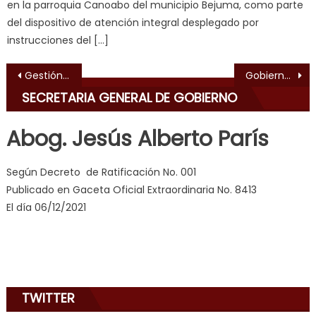
milf
,
en la parroquia Canoabo del municipio Bejuma, como parte
videos
del dispositivo de atención integral desplegado por
de
instrucciones del […]
pono
Navegación de entradas
doido
,
Gestión Lacava invita al Plan “Vacaciones Felices Carabobo Te Quiero”
Gobierno Bolivariano realiza abordaje en terminales terrestres de Carabobo
sinful
SECRETARIA GENERAL DE GOBIERNO
angel
emily
Abog. Jesús Alberto París
learns
about
Según Decreto de Ratificación No. 001
joys
Publicado en Gaceta Oficial Extraordinaria No. 8413
of
El día 06/12/2021
anal
sex
,
i
am
in
TWITTER
the