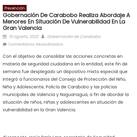
Prevención
Gobernación De Carabobo Realiza Abordaje A
Menores En Situación De Vulnerabilidad En La
Gran Valencia
Posted on
Author
15 agosto, 2022
Gobernación de Carabobo
en Gobernación de Carabobo
Comentarios desactivados
realiza abordaje a menores en
Con el objetivo de consolidar las acciones concretas en
situación de vulnerabilidad en la
materia de seguridad ciudadana en la entidad, este fin de
Gran Valencia
semana fue desplegado un dispositivo mixto especial que
integró a funcionarios del Consejo de Protección del Niño,
Niña y Adolescente, Policía de Carabobo y las policías
municipales de Valencia y Naguanagua, a fin de abordar la
situación de niños, niñas y adolescentes en situación de
vulnerabilidad en la Gran Valencia.