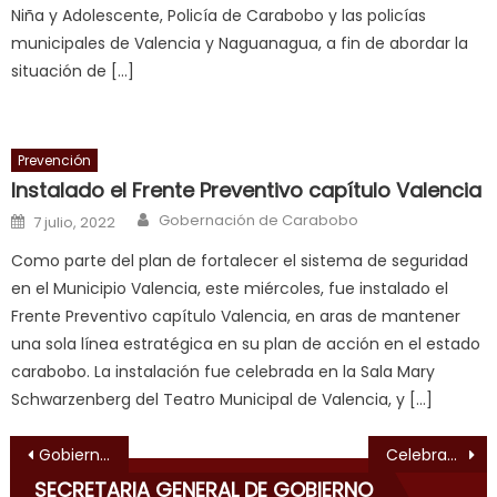
स
Niña y Adolescente, Policía de Carabobo y las policías
क
municipales de Valencia y Naguanagua, a fin de abordar la
ल
situación de […]
म
य
भ
Prevención
ह
,
Instalado el Frente Preventivo capítulo Valencia
indian
Author
Posted on
Gobernación de Carabobo
7 julio, 2022
dancer
erotic
Como parte del plan de fortalecer el sistema de seguridad
milf
,
en el Municipio Valencia, este miércoles, fue instalado el
videos
Frente Preventivo capítulo Valencia, en aras de mantener
de
una sola línea estratégica en su plan de acción en el estado
pono
carabobo. La instalación fue celebrada en la Sala Mary
doido
,
Schwarzenberg del Teatro Municipal de Valencia, y […]
sinful
Navegación de entradas
angel
Gobierno de Carabobo atiende zona costera afectada por lluvias
Celebrado en Valencia 1er Seminario de Doctrina para los ODDI de la Región Central
emily
SECRETARIA GENERAL DE GOBIERNO