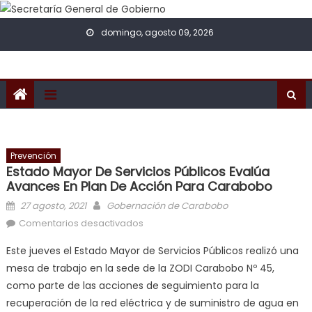
Skip to content
domingo, agosto 09, 2026
Prevención
Estado Mayor De Servicios Públicos Evalúa
Avances En Plan De Acción Para Carabobo
Posted on
Author
27 agosto, 2021
Gobernación de Carabobo
en Estado Mayor de Servicios
Comentarios desactivados
Públicos evalúa avances en plan de
Este jueves el Estado Mayor de Servicios Públicos realizó una
acción para Carabobo
mesa de trabajo en la sede de la ZODI Carabobo Nº 45,
como parte de las acciones de seguimiento para la
recuperación de la red eléctrica y de suministro de agua en