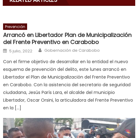
his
delicious
cum
,
will
Prevención
smith
Arrancó en Libertador Plan de Municipalización
is
del Frente Preventivo en Carabobo
a
Author
Posted on
Gobernación de Carabobo
5 julio, 2022
cuckold
,
Con el firme objetivo de desarrollar en la entidad el nuevo
nice
esquema de prevención del delito, este lunes arrancó en
milf
Libertador el Plan de Municipalización del Frente Preventivo
in
en Carabobo. Con la asistencia del secretario de seguridad
squirting
,
ciudadana, Jesús París Lara, el alcalde del municipio
आपक
Libertador, Oscar Orsini, la articuladora del Frente Preventivo
न
en la […]
ह
भ
भ
क