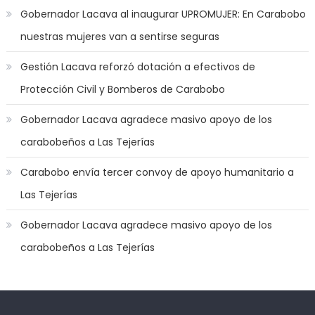
you
Gobernador Lacava al inaugurar UPROMUJER: En Carabobo
joi
,
nuestras mujeres van a sentirse seguras
nana
nakamura
Gestión Lacava reforzó dotación a efectivos de
gets
Protección Civil y Bomberos de Carabobo
a
bunch
Gobernador Lacava agradece masivo apoyo de los
of
carabobeños a Las Tejerías
dicks
to
Carabobo envía tercer convoy de apoyo humanitario a
satisfy
Las Tejerías
her
needs
,
Gobernador Lacava agradece masivo apoyo de los
throat
carabobeños a Las Tejerías
gagging
whores
make
perfect