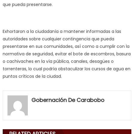
que pueda presentarse.
Exhortaron a la ciudadanía a mantener informadas a las
autoridades sobre cualquier contingencia que pueda
presentarse en sus comunidades, así como a cumplir con la
normativa de seguridad, evitar el bote de escombros, basura
o cachivaches en la vía pública, canales, desagües o
torrenteras, lo cual podría obstaculizar los cursos de agua en
puntos críticos de la ciudad.
my
neighbor
Gobernación De Carabobo
filled
my
mouth
with
RELATED ARTICLES