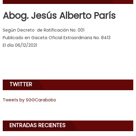
learns
about
Abog. Jesús Alberto París
joys
of
Según Decreto de Ratificación No. 001
anal
Publicado en Gaceta Oficial Extraordinaria No. 8413
sex
,
El día 06/12/2021
i
am
in
the
mood
TWITTER
to
play
Tweets by SGGCarabobo
a
jerk
off
game
ENTRADAS RECIENTES
with