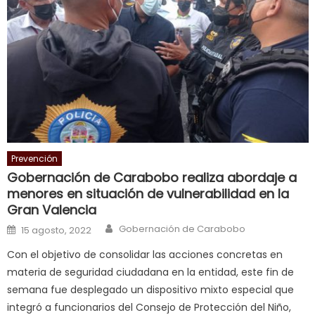
च
त
क
स
लग
आपक
पस
द
,
sexy
Prevención
bbw
Gobernación de Carabobo realiza abordaje a
milf
menores en situación de vulnerabilidad en la
enjoys
Gran Valencia
a
Author
Posted on
Gobernación de Carabobo
15 agosto, 2022
long
hard
Con el objetivo de consolidar las acciones concretas en
fuck
,
materia de seguridad ciudadana en la entidad, este fin de
सच
semana fue desplegado un dispositivo mixto especial que
ह
integró a funcionarios del Consejo de Protección del Niño,