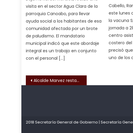
भ
Cabello, Ra
visita en el sector Agua Clara de la
भ
este lunes 
parroquia Canoabo, para llevar
क
la vacuna S
ayuda social a los habitantes de esa
च
jornada a 2
comunidad afectada por un brote
त
centro asis
de paludismo. El mandatario
क
costero del
municipal indicó que este abordaje
स
precisó que
integral es un trabajo en conjunto
लग
uno de los 
con el personal […]
आपक
पस
द
,
Navegación de entrada
Alcalde Marvez restauró integralmente iglesia San Francisco Santuario de José Gregorio Hernández
sexy
bbw
milf
Kadıköy
deneme
enjoys
Escort
bonusu
a
Ataşehir
veren
long
2018 Secretaría General de Gobierno
|
Secretaría Gene
Escort
siteler
hard
Anadolu