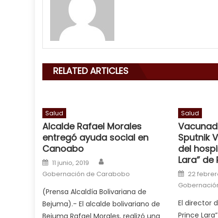
my
mouth
with
his
delicious
cum
,
RELATED ARTICLES
will
smith
is
a
Salud
Salud
Alcalde Rafael Morales
Vacunado
cuckold
,
entregó ayuda social en
Sputnik 
nice
Canoabo
del hospi
milf
Lara” de 
Author
Posted on
in
11 junio, 2019
Posted o
squirting
Gobernación de Carabobo
,
22 febrer
Gobernació
आपक
(Prensa Alcaldía Bolivariana de
न
El director 
Bejuma).- El alcalde bolivariano de
ह
Prince Lara
Bejuma Rafael Morales, realizó una