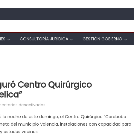
NES
CONSULTORÍA JURÍDICA
GESTIÓN GOBIERNO
uró Centro Quirúrgico
elica”
en Gobernador Lacava inauguró Centro Quirú
entarios desactivados
ó la noche de este domingo, el Centro Quirúrgico “Carabobo
daneta del municipio Valencia, instalaciones con capacidad para
y estados vecinos.