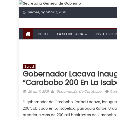
Skip to content
viernes, agosto 07, 2026
INICIO
LA SECRETARÍA
INSTITUCIO
Salud
Gobernador Lacava Inaug
“Carabobo 200 En La Isab
Posted on
Author
26 abril, 2021
Gobernación de Carabobo
Com
El gobernador de Carabobo, Rafael Lacava, inaugur
200″, ubicado en La Isabelica, parroquia Rafael Ur
atender a más de 200 mil habitantes de Carabobo 