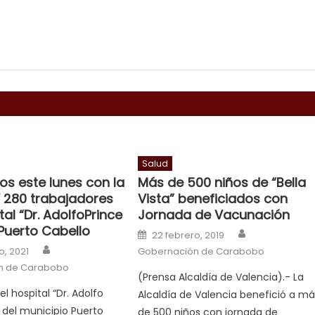
Salud
s este lunes con la
Más de 500 niños de “Bella
V 280 trabajadores
Vista” beneficiados con
tal “Dr. AdolfoPrince
Jornada de Vacunación
Puerto Cabello
Author
Posted on
22 febrero, 2019
Author
n
o, 2021
Gobernación de Carabobo
n de Carabobo
(Prensa Alcaldía de Valencia).- La
del hospital “Dr. Adolfo
Alcaldía de Valencia benefició a má
” del municipio Puerto
de 500 niños con jornada de