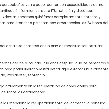
os carabobeños van a poder contar con especialidades como:
lanificación familiar, consulta ITS, nutrición y dietética,
ras. Además, tenemos quirófanos completamente dotados y
as para atender a personas con emergencias, las 24 horas del
el centro se enmarca en un plan de rehabilitación total del
emos decirle al mundo, 200 años después, que los herederos 
aron para poder liberar nuestra patria, aquí estamos nuevamente
de, Presidente”, sentenció.
aja arduamente en la recuperación de obras vitales para
a de todos los carabobeños.
ellas mencionó la recuperación total del corredor La Isabelica-