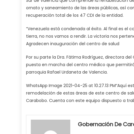
Sur de Valencia que comprende la rehabilitación de 
ornato y saneamiento de las áreas públicas, así com
recuperación total de los 47 CDI de la entidad.
“Venezuela está condenada al éxito. Al final es el 
tierra, no nos vamos a rendir. La victoria nos perte
Agradecen inauguración del centro de salud
Por su parte la Dra. Fátima Rodríguez, directora del
puesta en marcha del centro médico que permitirá 
parroquia Rafael Urdaneta de Valencia.
WhatsApp Image 2021-04-25 at 10.27.13 PM“Aquí es
remodelación de estas áreas de este centro de salu
Carabobo. Cuenta con este equipo dispuesto a trab
my
neighbor
Gobernación De Ca
filled