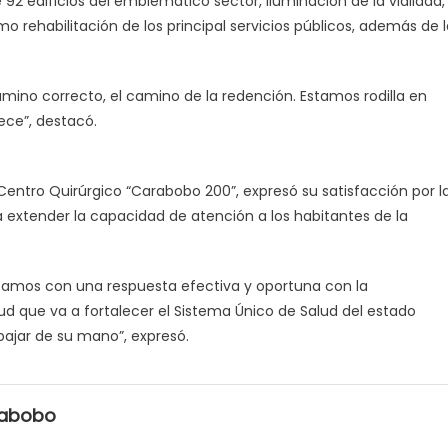
92 edificios del emblemático sector, iluminación de la vialidad,
o rehabilitación de los principal servicios públicos, además de 
camino correcto, el camino de la redención. Estamos rodilla en
nece”, destacó.
 Centro Quirúrgico “Carabobo 200”, expresó su satisfacción por l
extender la capacidad de atención a los habitantes de la
tamos con una respuesta efectiva y oportuna con la
d que va a fortalecer el Sistema Único de Salud del estado
ajar de su mano”, expresó.
rabobo