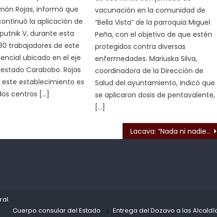
món Rojas, informó que
vacunación en la comunidad de
continuó la aplicación de
“Bella Vista” de la parroquia Miguel
putnik V, durante esta
Peña, con el objetivo de que estén
80 trabajadores de este
protegidos contra diversas
tencial ubicado en el eje
enfermedades. Mariuska Silva,
 estado Carabobo. Rojas
coordinadora de la Dirección de
 este establecimiento es
Salud del ayuntamiento, indicó que
dos centros […]
se aplicaron dosis de pentavalente,
[…]
s
Lacava: “Nada ni nadie podrá contra la fuerza del pueblo venezolano”
ral
.
Cuerpo consular del Estado
Entrega del Dozavo a las Alcaldí