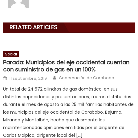
my
mouth
with
RELATED ARTICLES
his
delicious
cum
,
will
Social
smith
Parada: Municipios del eje occidental cuentan
is
con suministro de gas en un 100%
a
Author
Posted on
Gobernación de Carabobo
11 septiembre, 2019
cuckold
,
Un total de 24.672 cilindros de gas doméstico, en sus
nice
distintas capacidades y presentaciones, fueron distribuidos
milf
durante el mes de agosto a las 25 mil familias habitantes de
in
los municipios del eje occidental de Carabobo, Bejuma,
squirting
,
Miranda y Montalbán, hecho que desmonta las
आपक
malintencionadas opiniones emitidas por el dirigente de
न
Carlos Malpica, dirigente local del […]
ह