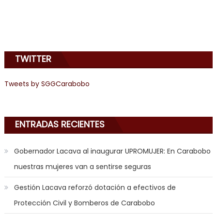
sinful
angel
emily
learns
TWITTER
about
joys
of
Tweets by SGGCarabobo
anal
sex
,
i
ENTRADAS RECIENTES
am
in
Gobernador Lacava al inaugurar UPROMUJER: En Carabobo
the
nuestras mujeres van a sentirse seguras
mood
to
Gestión Lacava reforzó dotación a efectivos de
play
Protección Civil y Bomberos de Carabobo
a
jerk