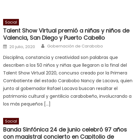
भ
भ
क
Social
च
Talent Show Virtual premió a niñas y niños de
त
Valencia, San Diego y Puerto Cabello
क
Author
Posted on
Gobernación de Carabobo
20 julio, 2020
स
Disciplina, constancia y creatividad son palabras que
लग
describen a los 50 niños y niñas que llegaron a la final del
आपक
Talent Show Virtual 2020, concurso creado por la Primera
पस
Combatiente del estado Carabobo Nancy de Lacava, quien
द
,
junto al gobernador Rafael Lacava buscan resaltar el
sexy
patrimonio cultural y gentilicio carabobeño, involucrando a
bbw
los más pequeños […]
milf
enjoys
Social
a
Banda Sinfónica 24 de junio celebró 97 años
long
con magistral concierto en Capitolio de
hard