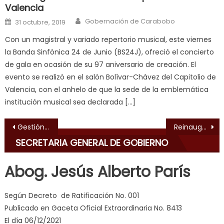
Valencia
fuck
,
Author
Posted on
Gobernación de Carabobo
सच
31 octubre, 2019
ह
Con un magistral y variado repertorio musical, este viernes
स
la Banda Sinfónica 24 de Junio (BS24J), ofreció el concierto
क
de gala en ocasión de su 97 aniversario de creación. El
ल
evento se realizó en el salón Bolívar-Chávez del Capitolio de
म
Valencia, con el anhelo de que la sede de la emblemática
य
institución musical sea declarada […]
भ
ह
,
Navegación de entradas
Gestión Lacava rehabilita CDI “Antonio Maceo” en Morón
Reinauguran cancha de usos múltiples en el sector Guaica de Carlos
indian
SECRETARIA GENERAL DE GOBIERNO
dancer
erotic
Abog. Jesús Alberto París
milf
,
videos
Según Decreto de Ratificación No. 001
de
Publicado en Gaceta Oficial Extraordinaria No. 8413
pono
El día 06/12/2021
doido
,