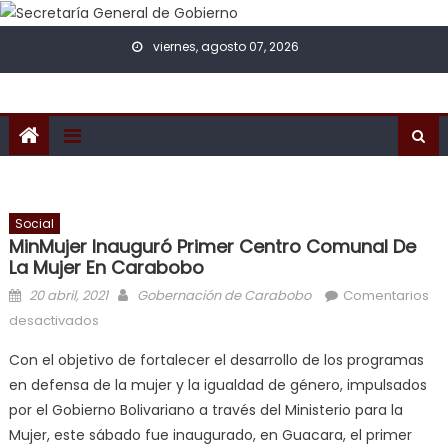
Skip to content
viernes, agosto 07, 2026
Social
MinMujer Inauguró Primer Centro Comunal De
La Mujer En Carabobo
Posted on
Author
20 abril, 2021
Gobernación de Carabobo
Comentarios
en MinMujer inauguró primer Centro Comunal de la
desactivados
Mujer en Carabobo
Con el objetivo de fortalecer el desarrollo de los programas
en defensa de la mujer y la igualdad de género, impulsados
por el Gobierno Bolivariano a través del Ministerio para la
Mujer, este sábado fue inaugurado, en Guacara, el primer