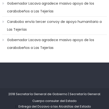
Gobernador Lacava agradece masivo apoyo de los
off
carabobeños a Las Tejerías
game
with
Carabobo envía tercer convoy de apoyo humanitario a
you
Las Tejerías
joi
,
nana
Gobernador Lacava agradece masivo apoyo de los
nakamura
carabobeños a Las Tejerías
gets
a
bunch
of
dicks
Kadıköy
deneme
to
Escort
bonusu
satisfy
Ataşehir
veren
her
Escort
siteler
2018 Secretaría General de Gobierno
|
Secretaría General
.
needs
,
Anadolu
Cuerpo consular del Estado
throat
Yakası
Entrega del Dozavo a las Alcaldías del Estado