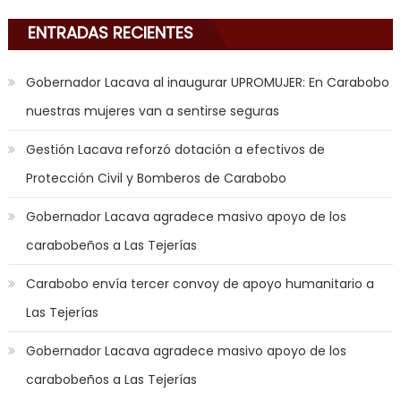
am
in
ENTRADAS RECIENTES
the
mood
Gobernador Lacava al inaugurar UPROMUJER: En Carabobo
to
nuestras mujeres van a sentirse seguras
play
a
Gestión Lacava reforzó dotación a efectivos de
jerk
Protección Civil y Bomberos de Carabobo
off
game
Gobernador Lacava agradece masivo apoyo de los
with
carabobeños a Las Tejerías
you
joi
,
Carabobo envía tercer convoy de apoyo humanitario a
nana
Las Tejerías
nakamura
gets
Gobernador Lacava agradece masivo apoyo de los
a
carabobeños a Las Tejerías
bunch