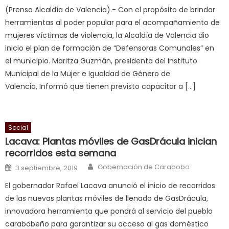
(Prensa Alcaldía de Valencia).- Con el propósito de brindar
nice
herramientas al poder popular para el acompañamiento de
milf
mujeres víctimas de violencia, la Alcaldía de Valencia dio
in
inicio el plan de formación de “Defensoras Comunales” en
squirting
,
el municipio. Maritza Guzmán, presidenta del Instituto
आपक
Municipal de la Mujer e Igualdad de Género de
न
Valencia, Informó que tienen previsto capacitar a […]
ह
भ
भ
क
Social
च
Lacava: Plantas móviles de GasDrácula inician
त
recorridos esta semana
क
Author
Posted on
Gobernación de Carabobo
3 septiembre, 2019
स
El gobernador Rafael Lacava anunció el inicio de recorridos
लग
de las nuevas plantas móviles de llenado de GasDrácula,
आपक
innovadora herramienta que pondrá al servicio del pueblo
पस
carabobeño para garantizar su acceso al gas doméstico
द
,