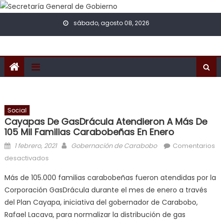
Skip to content
sábado, agosto 08, 2026
Social
Cayapas De GasDrácula Atendieron A Más De
105 Mil Familias Carabobeñas En Enero
Posted on
Author
1 febrero, 2021
Gobernación de Carabobo
Comentarios
en Cayapas de GasDrácula atendieron a más de 105
desactivados
mil familias carabobeñas en enero
Más de 105.000 familias carabobeñas fueron atendidas por la
Corporación GasDrácula durante el mes de enero a través
del Plan Cayapa, iniciativa del gobernador de Carabobo,
Rafael Lacava, para normalizar la distribución de gas