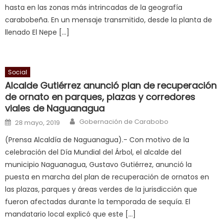
hasta en las zonas más intrincadas de la geografía
sexy
carabobeña. En un mensaje transmitido, desde la planta de
bbw
llenado El Nepe […]
milf
enjoys
a
Social
long
Alcalde Gutiérrez anunció plan de recuperación
hard
de ornato en parques, plazas y corredores
fuck
,
viales de Naguanagua
सच
Author
Posted on
Gobernación de Carabobo
ह
28 mayo, 2019
स
(Prensa Alcaldía de Naguanagua).- Con motivo de la
क
celebración del Día Mundial del Árbol, el alcalde del
ल
municipio Naguanagua, Gustavo Gutiérrez, anunció la
म
puesta en marcha del plan de recuperación de ornatos en
य
las plazas, parques y áreas verdes de la jurisdicción que
भ
fueron afectadas durante la temporada de sequía. El
ह
,
mandatario local explicó que este […]
indian