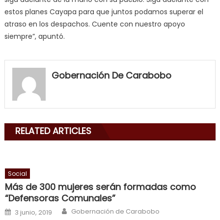
estos planes Cayapa para que juntos podamos superar el
atraso en los despachos. Cuente con nuestro apoyo
siempre”, apuntó.
my
neighbor
Gobernación De Carabobo
filled
my
mouth
with
RELATED ARTICLES
his
delicious
cum
,
will
Social
smith
Más de 300 mujeres serán formadas como
is
“Defensoras Comunales”
a
Author
Posted on
Gobernación de Carabobo
3 junio, 2019
cuckold
,