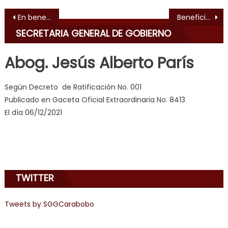
dancer
Navegación de entradas
En beneficio de más de 34 mil habitantes de la zona Gobernador Lacava reinauguró Plaza “Monseñor Henríquez” de El Trigal
Beneficiará a nueve sectores del municipio Inaugurada Base de Misiones de la comunidad Altos Reyes en Bejuma
erotic
SECRETARIA GENERAL DE GOBIERNO
milf
,
videos
Abog. Jesús Alberto París
de
pono
Según Decreto de Ratificación No. 001
doido
,
Publicado en Gaceta Oficial Extraordinaria No. 8413
sinful
El día 06/12/2021
angel
emily
learns
about
joys
TWITTER
of
anal
sex
,
Tweets by SGGCarabobo
i