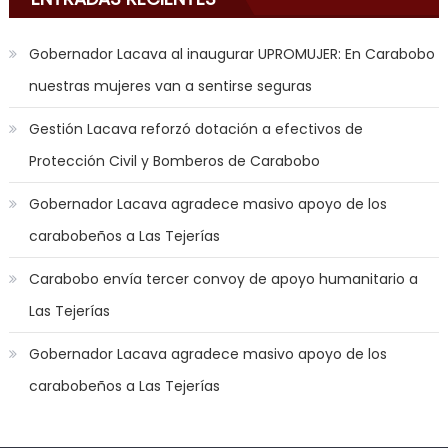
to
play
Gobernador Lacava al inaugurar UPROMUJER: En Carabobo
a
nuestras mujeres van a sentirse seguras
jerk
off
Gestión Lacava reforzó dotación a efectivos de
game
Protección Civil y Bomberos de Carabobo
with
you
Gobernador Lacava agradece masivo apoyo de los
joi
,
carabobeños a Las Tejerías
nana
nakamura
Carabobo envía tercer convoy de apoyo humanitario a
gets
Las Tejerías
a
bunch
Gobernador Lacava agradece masivo apoyo de los
of
carabobeños a Las Tejerías
dicks
to
satisfy