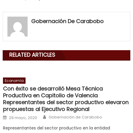
my
neighbor
Gobernación De Carabobo
filled
my
mouth
with
RELATED ARTICLES
his
delicious
cum
,
will
Economía
smith
Con éxito se desarrolló Mesa Técnica
is
Productiva en Capitolio de Valencia
a
Representantes del sector productivo elevaron
cuckold
,
propuestas al Ejecutivo Regional
nice
Author
Posted on
Gobernación de Carabobo
29 mayo, 2020
milf
Representantes del sector productivo en la entidad
in