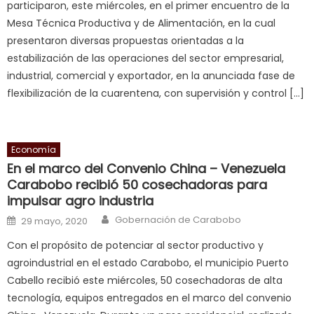
participaron, este miércoles, en el primer encuentro de la
squirting
,
Mesa Técnica Productiva y de Alimentación, en la cual
आपक
presentaron diversas propuestas orientadas a la
न
estabilización de las operaciones del sector empresarial,
ह
industrial, comercial y exportador, en la anunciada fase de
भ
flexibilización de la cuarentena, con supervisión y control […]
भ
क
च
त
Economía
En el marco del Convenio China – Venezuela
क
Carabobo recibió 50 cosechadoras para
स
impulsar agro industria
लग
Author
Posted on
आपक
Gobernación de Carabobo
29 mayo, 2020
पस
Con el propósito de potenciar al sector productivo y
द
,
agroindustrial en el estado Carabobo, el municipio Puerto
sexy
Cabello recibió este miércoles, 50 cosechadoras de alta
bbw
tecnología, equipos entregados en el marco del convenio
milf