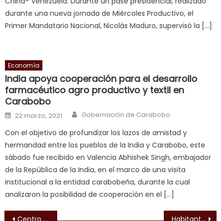
China- Venezuela. Durante un pase presidencial, realizado
enjoys
durante una nueva jornada de Miércoles Productivo, el
a
Primer Mandatario Nacional, Nicolás Maduro, supervisó la […]
long
hard
fuck
,
Economía
सच
India apoya cooperación para el desarrollo
ह
farmacéutico agro productivo y textil en
स
Carabobo
क
Author
Posted on
Gobernación de Carabobo
22 marzo, 2021
ल
म
Con el objetivo de profundizar los lazos de amistad y
य
hermandad entre los pueblos de la India y Carabobo, este
भ
sábado fue recibido en Valencia Abhishek Singh, embajador
ह
,
de la República de la India, en el marco de una visita
indian
institucional a la entidad carabobeña, durante la cual
dancer
analizaron la posibilidad de cooperación en el […]
erotic
Navegación de entradas
milf
,
Centro de Formación La Cañada en Guigue producirá harina de maíz precocida
Habitantes de El Socorro agradecidos por mejora de servicios públicos en la avenida 9 de Mayo