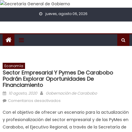
Skip to content
jueves, agosto 06, 2026
Economía
Sector Empresarial Y Pymes De Carabobo
Podrán Explorar Oportunidades De
Financiamiento
Posted on
Author
10 agosto, 2020
Gobernación de Carabobo
en Sector empresarial y Pymes de
Comentarios desactivados
Carabobo podrán explorar
Con el objetivo de ofrecer un escenario para la actualización
oportunidades de financiamiento
y profesionalización del sector empresarial y de las PyMes en
Carabobo, el Ejecutivo Regional, a través de la Secretaría de