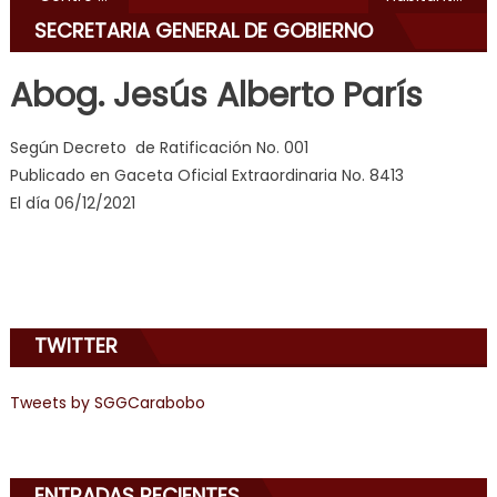
videos
SECRETARIA GENERAL DE GOBIERNO
de
pono
Abog. Jesús Alberto París
doido
,
sinful
Según Decreto de Ratificación No. 001
angel
Publicado en Gaceta Oficial Extraordinaria No. 8413
emily
El día 06/12/2021
learns
about
joys
of
anal
TWITTER
sex
,
i
Tweets by SGGCarabobo
am
in
the
mood
ENTRADAS RECIENTES