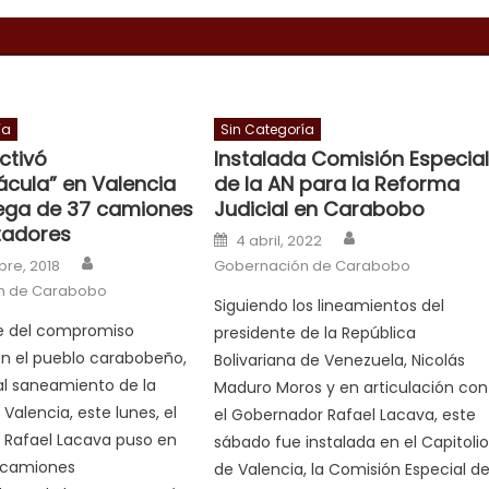
ía
Sin Categoría
ctivó
Instalada Comisión Especia
ácula” en Valencia
de la AN para la Reforma
ega de 37 camiones
Judicial en Carabobo
adores
Author
Posted on
4 abril, 2022
Author
n
re, 2018
Gobernación de Carabobo
n de Carabobo
Siguiendo los lineamientos del
 del compromiso
presidente de la República
n el pueblo carabobeño,
Bolivariana de Venezuela, Nicolás
al saneamiento de la
Maduro Moros y en articulación con
Valencia, este lunes, el
el Gobernador Rafael Lacava, este
 Rafael Lacava puso en
sábado fue instalada en el Capitoli
 camiones
de Valencia, la Comisión Especial d