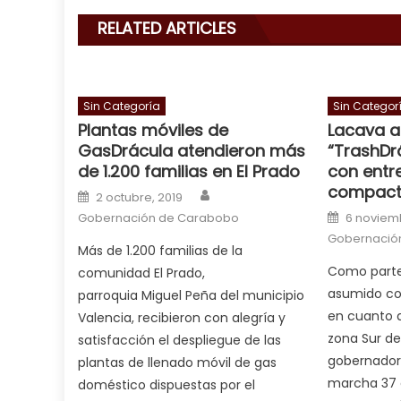
cum
,
RELATED ARTICLES
will
smith
is
a
Sin Categoría
Sin Categor
Plantas móviles de
Lacava a
cuckold
,
GasDrácula atendieron más
“TrashDr
nice
de 1.200 familias en El Prado
con entr
milf
compact
Author
Posted on
in
2 octubre, 2019
Posted o
squirting
Gobernación de Carabobo
,
6 noviemb
Gobernació
आपक
Más de 1.200 familias de la
न
Como parte
comunidad El Prado,
ह
asumido co
parroquia Miguel Peña del municipio
भ
en cuanto 
Valencia, recibieron con alegría y
भ
zona Sur de 
satisfacción el despliegue de las
क
gobernador
plantas de llenado móvil de gas
च
marcha 37
doméstico dispuestas por el
त