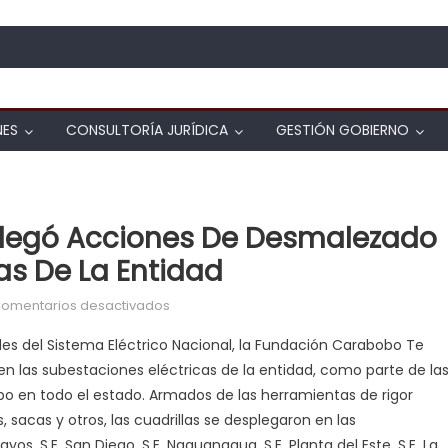
NES
CONSULTORÍA JURÍDICA
GESTIÓN GOBIERNO
legó Acciones De Desmalezado
as De La Entidad
en Carabobo Te Quiero desplegó acciones
omentarios desactivados
edes del Sistema Eléctrico Nacional, la Fundación Carabobo Te
n las subestaciones eléctricas de la entidad, como parte de la
o en todo el estado. Armados de las herramientas de rigor
 sacas y otros, las cuadrillas se desplegaron en las
s, S.E. San Diego, S.E. Naguanagua, S.E. Planta del Este, S.E. La