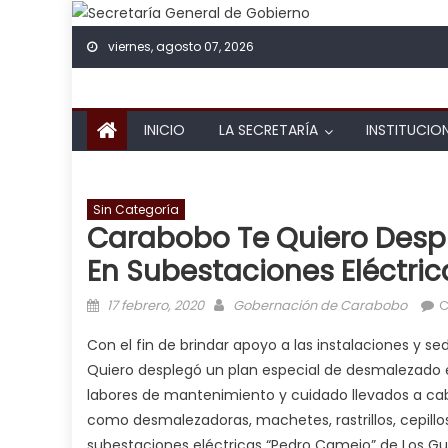
Skip to content
viernes, agosto 07, 2026
INICIO
LA SECRETARÍA
INSTITUCIO
Sin Categoría
Carabobo Te Quiero Desp
En Subestaciones Eléctric
Posted on
Author
17 febrero, 2020
Gobernación de Carabobo
C
Con el fin de brindar apoyo a las instalaciones y s
Quiero desplegó un plan especial de desmalezado e
labores de mantenimiento y cuidado llevados a cab
como desmalezadoras, machetes, rastrillos, cepillos,
subestaciones eléctricas “Pedro Camejo” de Los Guayo