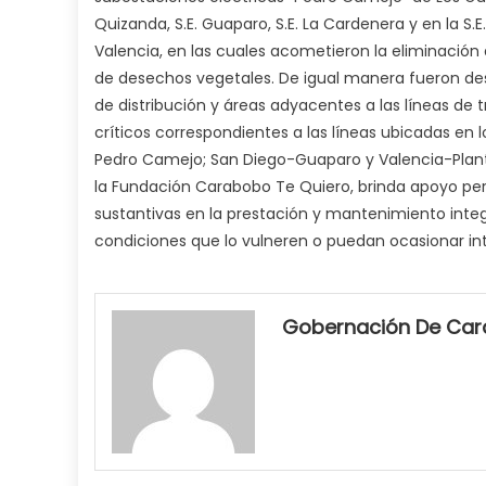
Quizanda, S.E. Guaparo, S.E. La Cardenera y en la S.E
Valencia, en las cuales acometieron la eliminación
de desechos vegetales. De igual manera fueron desar
de distribución y áreas adyacentes a las líneas de 
críticos correspondientes a las líneas ubicadas e
Pedro Camejo; San Diego-Guaparo y Valencia-Plant
la Fundación Carabobo Te Quiero, brinda apoyo pe
sustantivas en la prestación y mantenimiento integr
condiciones que lo vulneren o puedan ocasionar in
my
neighbor
Gobernación De Ca
filled
my
mouth
with
his
delicious