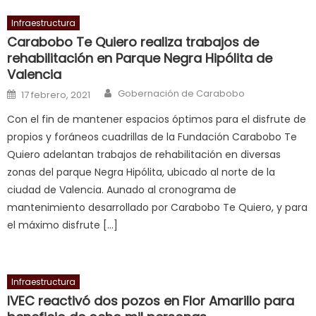
भ
भ
Infraestructura
क
Carabobo Te Quiero realiza trabajos de
च
rehabilitación en Parque Negra Hipólita de
Valencia
त
क
Author
Posted on
Gobernación de Carabobo
17 febrero, 2021
स
Con el fin de mantener espacios óptimos para el disfrute de
लग
propios y foráneos cuadrillas de la Fundación Carabobo Te
आपक
Quiero adelantan trabajos de rehabilitación en diversas
पस
zonas del parque Negra Hipólita, ubicado al norte de la
द
,
ciudad de Valencia. Aunado al cronograma de
sexy
mantenimiento desarrollado por Carabobo Te Quiero, y para
bbw
el máximo disfrute […]
milf
enjoys
a
Infraestructura
long
IVEC reactivó dos pozos en Flor Amarillo para
hard