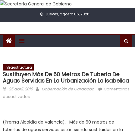
Skip to content
jueves, agosto 06, 2026
Infraestructura
Sustituyen Más De 60 Metros De Tubería De
Aguas Servidas En La Urbanización La Isabelica
Posted on
Author
25 abril, 2019
Gobernación de Carabobo
Comentarios
en Sustituyen más de 60 metros de tubería de aguas
desactivados
servidas en la urbanización La Isabelica
(Prensa Alcaldía de Valencia).-
Más de 60 metros de
tuberías de aguas servidas están siendo sustituidos en la