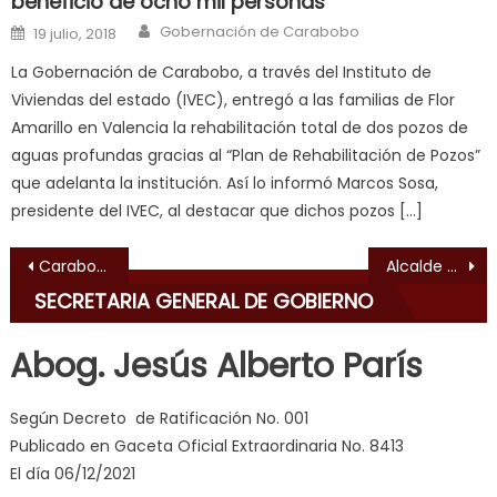
beneficio de ocho mil personas
fuck
,
Author
Posted on
Gobernación de Carabobo
सच
19 julio, 2018
ह
La Gobernación de Carabobo, a través del Instituto de
स
Viviendas del estado (IVEC), entregó a las familias de Flor
क
Amarillo en Valencia la rehabilitación total de dos pozos de
ल
aguas profundas gracias al “Plan de Rehabilitación de Pozos”
म
que adelanta la institución. Así lo informó Marcos Sosa,
य
presidente del IVEC, al destacar que dichos pozos […]
भ
ह
,
Navegación de entradas
Carabobo arrojó balance positivo durante Operativo “Semana Santa Segura 2019”Carabobo arrojó balance positivo durante Operativo “Semana Santa Segura 2019”
Alcalde Miguel Burgos presentó Informe de Gestión 2018 ante el Concejo Municipal
indian
SECRETARIA GENERAL DE GOBIERNO
dancer
erotic
Abog. Jesús Alberto París
milf
,
videos
Según Decreto de Ratificación No. 001
de
Publicado en Gaceta Oficial Extraordinaria No. 8413
pono
El día 06/12/2021
doido
,