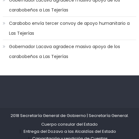
off
carabobeños a Las Tejerías
game
with
Carabobo envía tercer convoy de apoyo humanitario a
you
Las Tejerías
joi
,
nana
Gobernador Lacava agradece masivo apoyo de los
nakamura
carabobeños a Las Tejerías
gets
a
bunch
of
dicks
Kadıköy
deneme
to
Escort
bonusu
satisfy
Ataşehir
veren
her
Escort
siteler
2018 Secretaría General de Gobierno
|
Secretaría General
.
needs
,
Anadolu
Cuerpo consular del Estado
throat
Yakası
Entrega del Dozavo a las Alcaldías del Estado
gagging
Escort
Capacitación y rendición de Cuentas