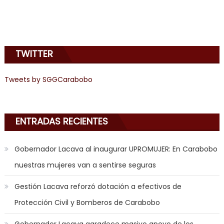
sinful
angel
emily
learns
TWITTER
about
joys
of
Tweets by SGGCarabobo
anal
sex
,
i
ENTRADAS RECIENTES
am
in
Gobernador Lacava al inaugurar UPROMUJER: En Carabobo
the
nuestras mujeres van a sentirse seguras
mood
to
Gestión Lacava reforzó dotación a efectivos de
play
Protección Civil y Bomberos de Carabobo
a
jerk
Gobernador Lacava agradece masivo apoyo de los