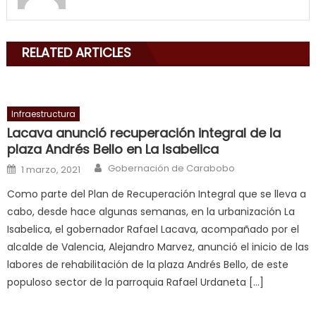
my
mouth
with
RELATED ARTICLES
his
delicious
cum
,
will
Infraestructura
smith
Lacava anunció recuperación integral de la
is
plaza Andrés Bello en La Isabelica
a
Author
Posted on
Gobernación de Carabobo
1 marzo, 2021
cuckold
,
Como parte del Plan de Recuperación Integral que se lleva a
nice
cabo, desde hace algunas semanas, en la urbanización La
milf
Isabelica, el gobernador Rafael Lacava, acompañado por el
in
alcalde de Valencia, Alejandro Marvez, anunció el inicio de las
squirting
,
labores de rehabilitación de la plaza Andrés Bello, de este
आपक
populoso sector de la parroquia Rafael Urdaneta […]
न
ह