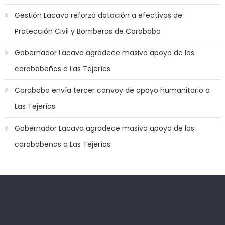
mood
Gestión Lacava reforzó dotación a efectivos de
to
Protección Civil y Bomberos de Carabobo
play
a
Gobernador Lacava agradece masivo apoyo de los
jerk
carabobeños a Las Tejerías
off
game
Carabobo envía tercer convoy de apoyo humanitario a
with
Las Tejerías
you
joi
,
Gobernador Lacava agradece masivo apoyo de los
nana
carabobeños a Las Tejerías
nakamura
gets
a
bunch
of
Kadıköy
deneme
dicks
Escort
bonusu
to