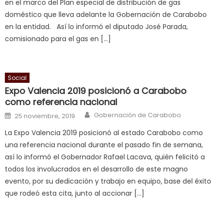
en el marco del Plan especial de distribución de gas
in
doméstico que lleva adelante la Gobernación de Carabobo
squirting
,
en la entidad. Así lo informó el diputado José Parada,
आपक
comisionado para el gas en […]
न
ह
भ
भ
Social
क
Expo Valencia 2019 posicionó a Carabobo
च
como referencia nacional
त
Author
Posted on
Gobernación de Carabobo
25 noviembre, 2019
क
La Expo Valencia 2019 posicionó al estado Carabobo como
स
una referencia nacional durante el pasado fin de semana,
लग
así lo informó el Gobernador Rafael Lacava, quién felicitó a
आपक
todos los involucrados en el desarrollo de este magno
पस
evento, por su dedicación y trabajo en equipo, base del éxito
द
,
que rodeó esta cita, junto al accionar […]
sexy
bbw