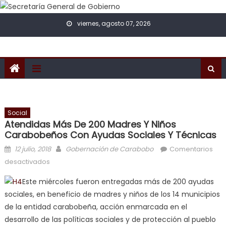
Skip to content
viernes, agosto 07, 2026
Social
Atendidas Más De 200 Madres Y Niños
Carabobeños Con Ayudas Sociales Y Técnicas
Posted on
Author
12 julio, 2018
Gobernación de Carabobo
Comentarios
en Atendidas más de 200 madres y niños
desactivados
carabobeños con ayudas sociales y técnicas
Este miércoles fueron entregadas más de 200 ayudas
sociales, en beneficio de madres y niños de los 14 municipios
de la entidad carabobeña, acción enmarcada en el
desarrollo de las políticas sociales y de protección al pueblo