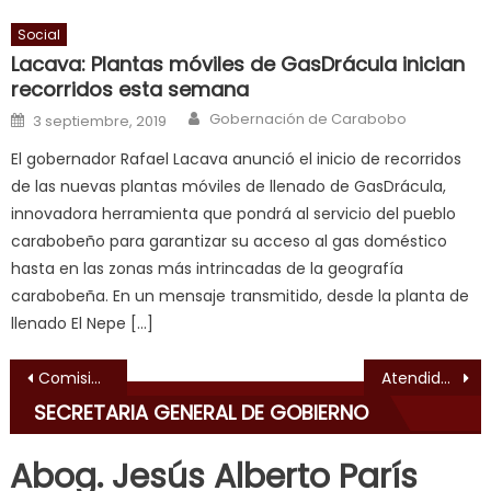
milf
Social
enjoys
Lacava: Plantas móviles de GasDrácula inician
a
recorridos esta semana
long
Author
Posted on
hard
Gobernación de Carabobo
3 septiembre, 2019
fuck
,
El gobernador Rafael Lacava anunció el inicio de recorridos
सच
de las nuevas plantas móviles de llenado de GasDrácula,
ह
innovadora herramienta que pondrá al servicio del pueblo
स
carabobeño para garantizar su acceso al gas doméstico
क
hasta en las zonas más intrincadas de la geografía
ल
carabobeña. En un mensaje transmitido, desde la planta de
म
llenado El Nepe […]
य
भ
Navegación de entradas
Comisión Electoral Estudiantil de la UC anunció cronograma de elecciones
Atendidos más de 63 mil carabobeños en jornadas integrales de Insalud
ह
,
SECRETARIA GENERAL DE GOBIERNO
indian
dancer
Abog. Jesús Alberto París
erotic