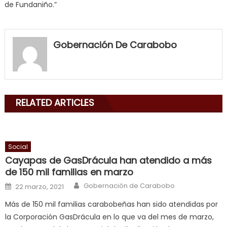
de Fundaniño.”
my
neighbor
Gobernación De Carabobo
filled
my
mouth
with
RELATED ARTICLES
his
delicious
cum
,
will
Social
smith
Cayapas de GasDrácula han atendido a más
is
de 150 mil familias en marzo
a
Author
Posted on
Gobernación de Carabobo
22 marzo, 2021
cuckold
,
Más de 150 mil familias carabobeñas han sido atendidas por
nice
la Corporación GasDrácula en lo que va del mes de marzo,
milf