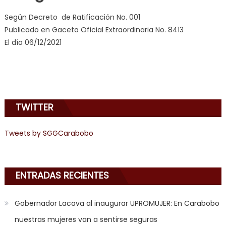
milf
,
Según Decreto de Ratificación No. 001
videos
Publicado en Gaceta Oficial Extraordinaria No. 8413
de
El día 06/12/2021
pono
doido
,
sinful
angel
emily
TWITTER
learns
about
joys
Tweets by SGGCarabobo
of
anal
sex
,
ENTRADAS RECIENTES
i
am
Gobernador Lacava al inaugurar UPROMUJER: En Carabobo
in
nuestras mujeres van a sentirse seguras
the